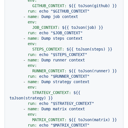
env:
GITHUB_CONTEXT:
${{
toJson(github)
}}
run:
echo
"$GITHUB_CONTEXT"
-
name:
Dump
job
context
env:
JOB_CONTEXT:
${{
toJson(job)
}}
run:
echo
"$JOB_CONTEXT"
-
name:
Dump
steps
context
env:
STEPS_CONTEXT:
${{
toJson(steps)
}}
run:
echo
"$STEPS_CONTEXT"
-
name:
Dump
runner
context
env:
RUNNER_CONTEXT:
${{
toJson(runner)
}}
run:
echo
"$RUNNER_CONTEXT"
-
name:
Dump
strategy
context
env:
STRATEGY_CONTEXT:
${{
toJson(strategy)
}}
run:
echo
"$STRATEGY_CONTEXT"
-
name:
Dump
matrix
context
env:
MATRIX_CONTEXT:
${{
toJson(matrix)
}}
run:
echo
"$MATRIX_CONTEXT"