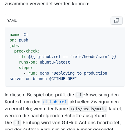
zusammen verwendet werden können:
YAML
name:
CI
on:
push
jobs:
prod-check:
if:
${{
github.ref
==
'refs/heads/main'
}}
runs-on:
ubuntu-latest
steps:
-
run:
echo
"Deploying to production 
server on branch $GITHUB_REF"
In diesem Beispiel überprüft die
-Anweisung den
if
Kontext, um den
aktuellen Zweignamen
github.ref
zu ermitteln; wenn der Name
lautet,
refs/heads/main
werden die nachfolgenden Schritte ausgeführt.
Die
Prüfung wird von GitHub Actions bearbeitet,
if
und der Auftrag wird nur an den Runner gesendet,