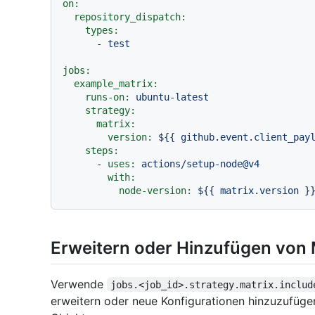
on:
repository_dispatch:
types:
-
test
jobs:
example_matrix:
runs-on:
ubuntu-latest
strategy:
matrix:
version:
${{
github.event.client_pay
steps:
-
uses:
actions/setup-node@v4
with:
node-version:
${{
matrix.version
}
Erweitern oder Hinzufügen von 
Verwende
jobs.<job_id>.strategy.matrix.includ
erweitern oder neue Konfigurationen hinzuzufüg