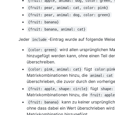
{fruit: apple, animal: dog, color: green, 
{fruit: pear, animal: cat, color: pink}
{fruit: pear, animal: dog, color: green}
{fruit: banana}
{fruit: banana, animal: cat}
Jeder
-Eintrag wurde auf folgende Weis
include
wird allen ursprünglichen Ma
{color: green}
hinzugefügt werden kann, ohne einen Teil de
überschreiben.
fügt
{color: pink, animal: cat}
color:pin
Matrixkombinationen hinzu, die
animal: cat
überschrieben, die zuvor durch den vorherig
fügt
{fruit: apple, shape: circle}
shape:
Matrixkombinationen hinzu, die
fruit: apple
kann zu keiner ursprünglic
{fruit: banana}
ohne dass dabei ein Wert überschrieben wird.
Matrixkombination hinzugefügt.