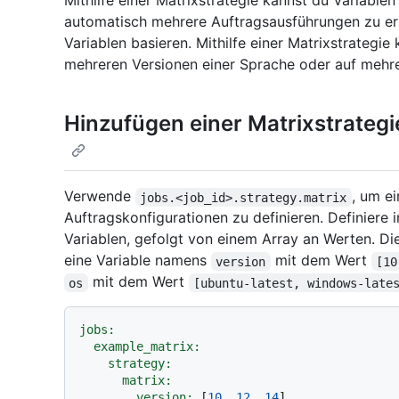
Mithilfe einer Matrixstrategie kannst du Variable
automatisch mehrere Auftragsausführungen zu ers
Variablen basieren. Mithilfe einer Matrixstrategi
mehreren Versionen einer Sprache oder auf mehre
Hinzufügen einer Matrixstrateg
Verwende
, um e
jobs.<job_id>.strategy.matrix
Auftragskonfigurationen zu definieren. Definiere 
Variablen, gefolgt von einem Array an Werten. Di
eine Variable namens
mit dem Wert
version
[10
mit dem Wert
os
[ubuntu-latest, windows-late
jobs:
example_matrix:
strategy:
matrix:
version:
 [
10
, 
12
, 
14
]
