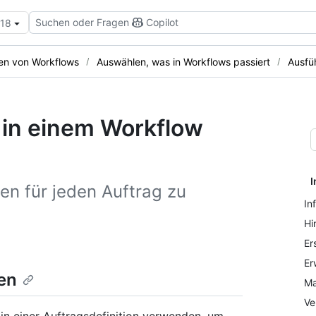
Suchen oder Fragen
Copilot
.18
en von Workflows
Auswählen, was in Workflows passiert
Ausfü
 in einem Workflow
I
nen für jeden Auftrag zu
In
Hi
Er
Er
en
Ma
Ve