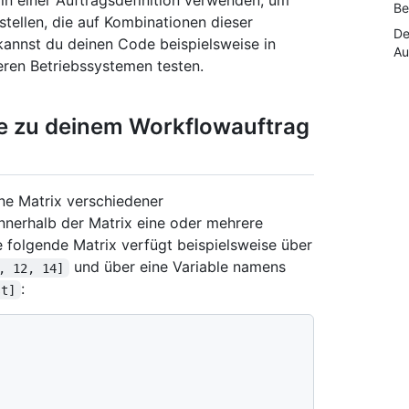
n in einer Auftragsdefinition verwenden, um
Be
tellen, die auf Kombinationen dieser
De
e kannst du deinen Code beispielsweise in
Au
ren Betriebssystemen testen.
ie zu deinem Workflowauftrag
ine Matrix verschiedener
innerhalb der Matrix eine oder mehrere
e folgende Matrix verfügt beispielsweise über
und über eine Variable namens
, 12, 14]
:
st]