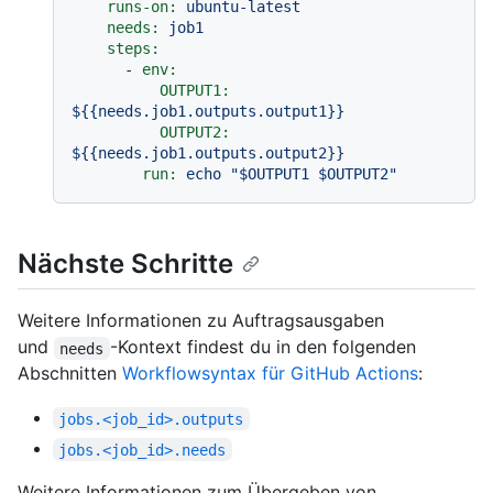
runs-on:
ubuntu-latest
needs:
job1
steps:
-
env:
OUTPUT1:
${{needs.job1.outputs.output1}}
OUTPUT2:
${{needs.job1.outputs.output2}}
run:
echo
"$OUTPUT1 $OUTPUT2"
Nächste Schritte
Weitere Informationen zu Auftragsausgaben
und
-Kontext findest du in den folgenden
needs
Abschnitten
Workflowsyntax für GitHub Actions
:
jobs.<job_id>.outputs
jobs.<job_id>.needs
Weitere Informationen zum Übergeben von