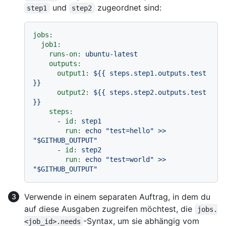
und
zugeordnet sind:
step1
step2
jobs:
job1:
runs-on:
ubuntu-latest
outputs:
output1:
${{
steps.step1.outputs.test
}}
output2:
${{
steps.step2.outputs.test
}}
steps:
-
id:
step1
run:
echo
"test=hello"
>>
"$GITHUB_OUTPUT"
-
id:
step2
run:
echo
"test=world"
>>
"$GITHUB_OUTPUT"
Verwende in einem separaten Auftrag, in dem du
auf diese Ausgaben zugreifen möchtest, die
jobs.
-Syntax, um sie abhängig vom
<job_id>.needs