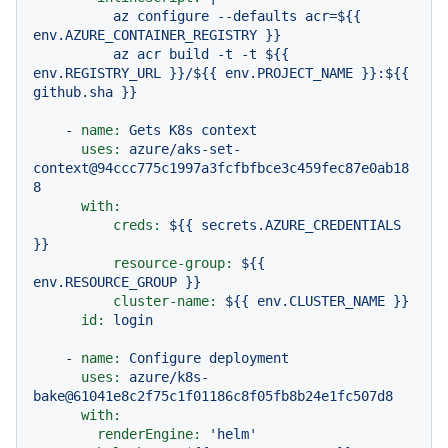
          az configure --defaults acr=${{ 
env.AZURE_CONTAINER_REGISTRY }}

          az acr build -t -t ${{ 
env.REGISTRY_URL }}/${{ env.PROJECT_NAME }}:${{ 
-
name:
Gets
K8s
context
uses:
azure/aks-set-
context@94ccc775c1997a3fcfbfbce3c459fec87e0ab18
8
with:
creds:
${{
secrets.AZURE_CREDENTIALS
}}
resource-group:
${{
env.RESOURCE_GROUP
}}
cluster-name:
${{
env.CLUSTER_NAME
}}
id:
login
-
name:
Configure
deployment
uses:
azure/k8s-
bake@61041e8c2f75c1f01186c8f05fb8b24e1fc507d8
with:
renderEngine:
'helm'