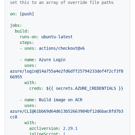
set this to an array of override file paths
on:
 [
push
]

jobs:
build:
runs-on:
ubuntu-latest
steps:
-
uses:
actions/checkout@v6
-
name:
Azure
Login
uses:
azure/login@14a755a4e2fd6dff25794233def4f2cf3f8
66955
with:
creds:
${{
secrets.AZURE_CREDENTIALS
}}
-
name:
Build
image
on
ACR
uses:
azure/CLI@61bb69d64d613b52663984bf12d6bac8fd7b3
cc8
with:
azcliversion:
2.29
.1
inlineScript:
|
