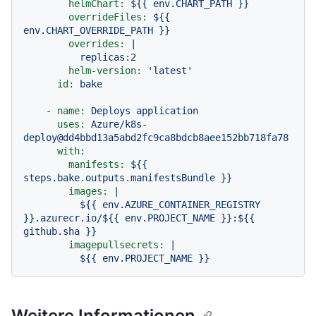
helmChart:
${{
env.CHART_PATH
}}
overrideFiles:
${{
env.CHART_OVERRIDE_PATH
}}
overrides:
|

helm-version:
'latest'
id:
bake
-
name:
Deploys
application
uses:
Azure/k8s-
deploy@dd4bbd13a5abd2fc9ca8bdcb8aee152bb718fa78
with:
manifests:
${{
steps.bake.outputs.manifestsBundle
}}
images:
|

          ${{ env.AZURE_CONTAINER_REGISTRY 
}}.azurecr.io/${{ env.PROJECT_NAME }}:${{ 
imagepullsecrets:
|

Weitere Informationen