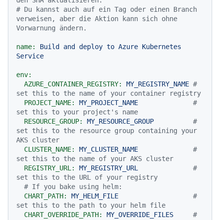
den SHA aktualisieren.
# Du kannst auch auf ein Tag oder einen Branch 
verweisen, aber die Aktion kann sich ohne 
Vorwarnung ändern.
name:
Build
and
deploy
to
Azure
Kubernetes
Service
env:
AZURE_CONTAINER_REGISTRY:
MY_REGISTRY_NAME
# 
set this to the name of your container registry
PROJECT_NAME:
MY_PROJECT_NAME
# 
set this to your project's name
RESOURCE_GROUP:
MY_RESOURCE_GROUP
# 
set this to the resource group containing your 
AKS cluster
CLUSTER_NAME:
MY_CLUSTER_NAME
# 
set this to the name of your AKS cluster
REGISTRY_URL:
MY_REGISTRY_URL
# 
set this to the URL of your registry
# If you bake using helm:
CHART_PATH:
MY_HELM_FILE
# 
set this to the path to your helm file
CHART_OVERRIDE_PATH:
MY_OVERRIDE_FILES
# 