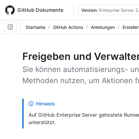
Skip
to
GitHub Dokumente
Version:
Enterprise Server 3
main
content
Startseite
GitHub Actions
Anleitungen
Erstelle
Freigeben und Verwalte
Sie können automatisierungs- u
Methoden nutzen, um Aktionen f
Hinweis
Auf GitHub Enterprise Server gehostete Runner
unterstützt.