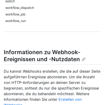
watch
workflow_dispatch
workflow_job
workflow_run
Informationen zu Webhook-
Ereignissen und -Nutzdaten
Du kannst Webhooks erstellen, die die auf dieser Seite
aufgeführten Ereignisse abonnieren. Um die Anzahl
von HTTP-Anforderungen an deinen Server zu
begrenzen, solltest du nur die spezifischen Ereignisse
abonnieren, die du behandeln möchtest. Weitere
Informationen finden Sie unter
Erstellen von