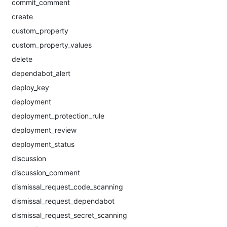
commit_comment
create
custom_property
custom_property_values
delete
dependabot_alert
deploy_key
deployment
deployment_protection_rule
deployment_review
deployment_status
discussion
discussion_comment
dismissal_request_code_scanning
dismissal_request_dependabot
dismissal_request_secret_scanning