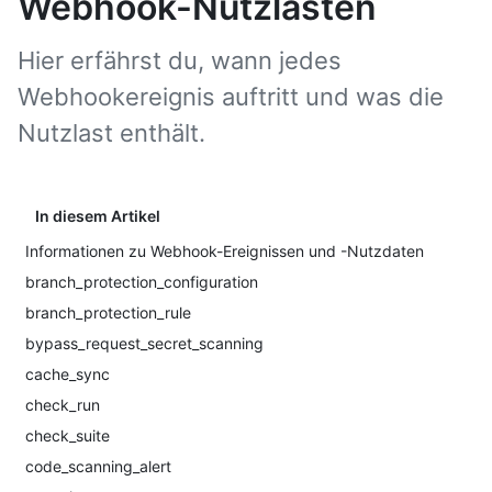
Webhook-Nutzlasten
Hier erfährst du, wann jedes
Webhookereignis auftritt und was die
Nutzlast enthält.
In diesem Artikel
Informationen zu Webhook-Ereignissen und -Nutzdaten
branch_protection_configuration
branch_protection_rule
bypass_request_secret_scanning
cache_sync
check_run
check_suite
code_scanning_alert