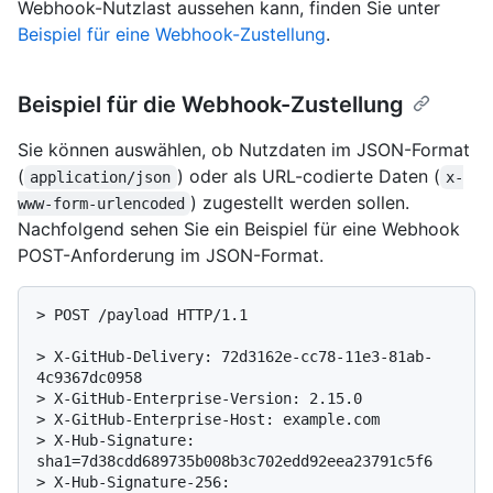
Webhook-Nutzlast aussehen kann, finden Sie unter
Beispiel für eine Webhook-Zustellung
.
Beispiel für die Webhook-Zustellung
Sie können auswählen, ob Nutzdaten im JSON-Format
(
) oder als URL-codierte Daten (
application/json
x-
) zugestellt werden sollen.
www-form-urlencoded
Nachfolgend sehen Sie ein Beispiel für eine Webhook
POST-Anforderung im JSON-Format.
> 
POST /payload HTTP/1.1
> 
X-GitHub-Delivery: 72d3162e-cc78-11e3-81ab-
4c9367dc0958
> 
X-GitHub-Enterprise-Version: 2.15.0
> 
X-GitHub-Enterprise-Host: example.com
> 
X-Hub-Signature: 
sha1=7d38cdd689735b008b3c702edd92eea23791c5f6
> 
X-Hub-Signature-256: 