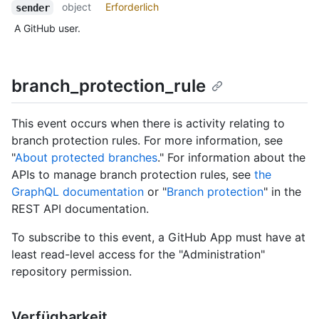
object
Erforderlich
sender
A GitHub user.
branch_protection_rule
This event occurs when there is activity relating to
branch protection rules. For more information, see
"
About protected branches
." For information about the
APIs to manage branch protection rules, see
the
GraphQL documentation
or "
Branch protection
" in the
REST API documentation.
To subscribe to this event, a GitHub App must have at
least read-level access for the "Administration"
repository permission.
Verfügbarkeit