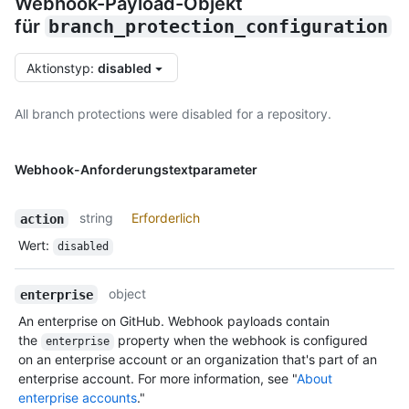
Webhook-Payload-Objekt
für
branch_protection_configuration
Aktionstyp
:
disabled
All branch protections were disabled for a repository.
Webhook-Anforderungstextparameter
string
Erforderlich
action
Wert
:
disabled
object
enterprise
An enterprise on GitHub. Webhook payloads contain
the
property when the webhook is configured
enterprise
on an enterprise account or an organization that's part of an
enterprise account. For more information, see "
About
enterprise accounts
."