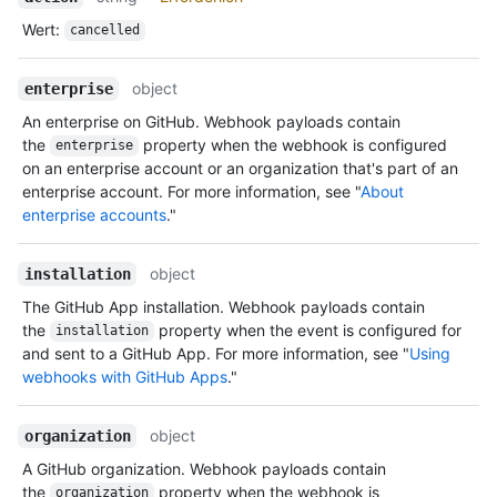
Wert
:
cancelled
object
enterprise
An enterprise on GitHub. Webhook payloads contain
the
property when the webhook is configured
enterprise
on an enterprise account or an organization that's part of an
enterprise account. For more information, see "
About
enterprise accounts
."
object
installation
The GitHub App installation. Webhook payloads contain
the
property when the event is configured for
installation
and sent to a GitHub App. For more information, see "
Using
webhooks with GitHub Apps
."
object
organization
A GitHub organization. Webhook payloads contain
the
property when the webhook is
organization