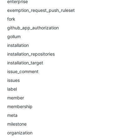
enterprise
exemption_request_push_ruleset
fork
github_app_authorization
gollum
installation
installation_repositories
installation_target
issue_comment
issues
label
member
membership
meta
milestone
organization