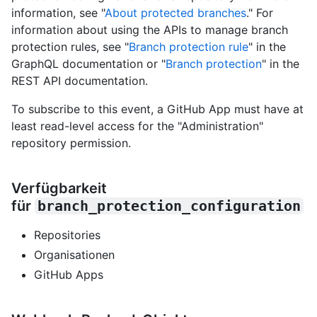
information, see "
About protected branches
." For
information about using the APIs to manage branch
protection rules, see "
Branch protection rule
" in the
GraphQL documentation or "
Branch protection
" in the
REST API documentation.
To subscribe to this event, a GitHub App must have at
least read-level access for the "Administration"
repository permission.
Verfügbarkeit
für
branch_protection_configuration
Repositories
Organisationen
GitHub Apps