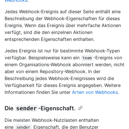
Webhooks
.
Jedes Webhook-Ereignis auf dieser Seite enthält eine
Beschreibung der Webhook-Eigenschaften für dieses
Ereignis. Wenn das Ereignis über mehrfache Aktionen
verfügt, sind die den einzelnen Aktionen
entsprechenden Eigenschaften enthalten.
Jedes Ereignis ist nur für bestimmte Webhook-Typen
verfügbar. Beispielsweise kann ein
-Ereignis von
team
einem Organisations-Webhook abonniert werden, nicht
aber von einem Repository-Webhook. In der
Beschreibung jedes Webhook-Ereignisses wird die
Verfügbarkeit für dieses Ereignis angegeben. Weitere
Informationen finden Sie unter
Arten von Webhooks
.
Die
sender
-Eigenschaft.
Die meisten Webhook-Nutzlasten enthalten
eine
Eigenschaft, die den Benutzer
sender