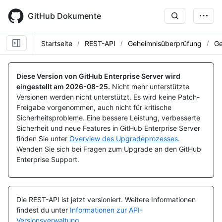
Skip
to
GitHub Dokumente
main
content
Startseite
REST-API
Geheimnisüberprüfung
Ge
Name, Typ,
Name, Typ,
Name, Typ,
Name, Typ,
Name, Typ,
Name, Typ,
Name, Typ,
Name, Typ,
Name, Typ,
Name, Typ,
Name, Typ,
Name, Typ,
Name, Typ,
Name, Typ,
Name, Typ,
Name, Typ,
Name, Typ,
Name, Typ,
Name, Typ,
Name, Typ,
Name, Typ,
Name, Typ,
BESCHREIBUNG
BESCHREIBUNG
BESCHREIBUNG
BESCHREIBUNG
BESCHREIBUNG
BESCHREIBUNG
BESCHREIBUNG
BESCHREIBUNG
BESCHREIBUNG
BESCHREIBUNG
BESCHREIBUNG
BESCHREIBUNG
BESCHREIBUNG
BESCHREIBUNG
BESCHREIBUNG
BESCHREIBUNG
BESCHREIBUNG
BESCHREIBUNG
BESCHREIBUNG
BESCHREIBUNG
BESCHREIBUNG
BESCHREIBUNG
Diese Version von GitHub Enterprise Server wird
eingestellt am
2026-08-25
.
Nicht mehr unterstützte
Versionen werden nicht unterstützt. Es wird keine Patch-
Freigabe vorgenommen, auch nicht für kritische
Sicherheitsprobleme. Eine bessere Leistung, verbesserte
Sicherheit und neue Features in GitHub Enterprise Server
finden Sie unter
Overview des Upgradeprozesses
.
Wenden Sie sich bei Fragen zum Upgrade an den GitHub
Enterprise Support.
Die REST-API ist jetzt versioniert.
Weitere Informationen
findest du unter
Informationen zur API-
Versionsverwaltung
.