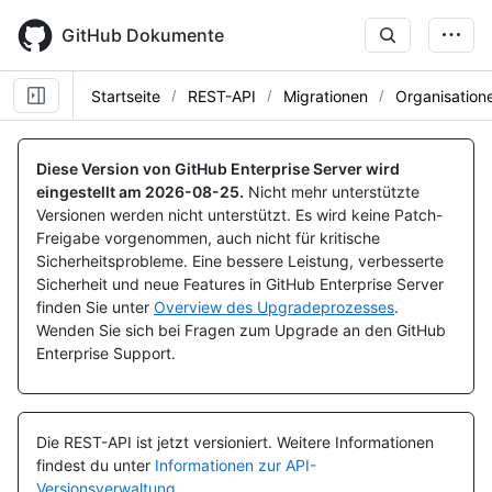
Skip
to
GitHub Dokumente
main
content
Startseite
REST-API
Migrationen
Organisation
Name, Typ,
Name, Typ,
Name, Typ,
Name, Typ,
Name, Typ,
Name, Typ,
Name, Typ,
Name, Typ,
Name, Typ,
Name, Typ,
Name, Typ,
Name, Typ,
Name, Typ,
Name, Typ,
Name, Typ,
Name, Typ,
Name, Typ,
Name, Typ,
BESCHREIBUNG
BESCHREIBUNG
BESCHREIBUNG
BESCHREIBUNG
BESCHREIBUNG
BESCHREIBUNG
BESCHREIBUNG
BESCHREIBUNG
BESCHREIBUNG
BESCHREIBUNG
BESCHREIBUNG
BESCHREIBUNG
BESCHREIBUNG
BESCHREIBUNG
BESCHREIBUNG
BESCHREIBUNG
BESCHREIBUNG
BESCHREIBUNG
Diese Version von GitHub Enterprise Server wird
eingestellt am
2026-08-25
.
Nicht mehr unterstützte
Versionen werden nicht unterstützt. Es wird keine Patch-
Freigabe vorgenommen, auch nicht für kritische
Sicherheitsprobleme. Eine bessere Leistung, verbesserte
Sicherheit und neue Features in GitHub Enterprise Server
finden Sie unter
Overview des Upgradeprozesses
.
Wenden Sie sich bei Fragen zum Upgrade an den GitHub
Enterprise Support.
Die REST-API ist jetzt versioniert.
Weitere Informationen
findest du unter
Informationen zur API-
Versionsverwaltung
.