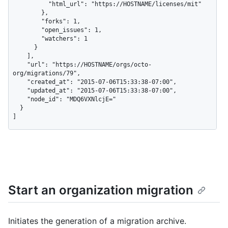
          "html_url": "https://HOSTNAME/licenses/mit"

        },

        "forks": 1,

        "open_issues": 1,

        "watchers": 1

      }

    ],

    "url": "https://HOSTNAME/orgs/octo-
org/migrations/79",

    "created_at": "2015-07-06T15:33:38-07:00",

    "updated_at": "2015-07-06T15:33:38-07:00",

    "node_id": "MDQ6VXNlcjE="

  }

]
Start an organization migration
Initiates the generation of a migration archive.