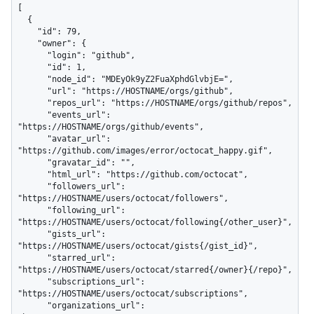
[

  {

    "id": 79,

    "owner": {

      "login": "github",

      "id": 1,

      "node_id": "MDEyOk9yZ2FuaXphdGlvbjE=",

      "url": "https://HOSTNAME/orgs/github",

      "repos_url": "https://HOSTNAME/orgs/github/repos",

      "events_url": 
"https://HOSTNAME/orgs/github/events",

      "avatar_url": 
"https://github.com/images/error/octocat_happy.gif",

      "gravatar_id": "",

      "html_url": "https://github.com/octocat",

      "followers_url": 
"https://HOSTNAME/users/octocat/followers",

      "following_url": 
"https://HOSTNAME/users/octocat/following{/other_user}",

      "gists_url": 
"https://HOSTNAME/users/octocat/gists{/gist_id}",

      "starred_url": 
"https://HOSTNAME/users/octocat/starred{/owner}{/repo}",

      "subscriptions_url": 
"https://HOSTNAME/users/octocat/subscriptions",

      "organizations_url": 