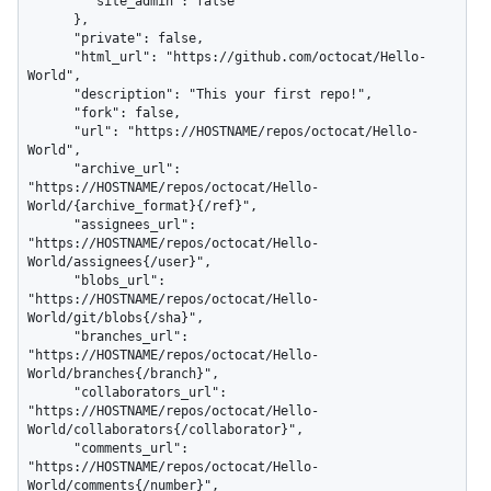
        "site_admin": false

      },

      "private": false,

      "html_url": "https://github.com/octocat/Hello-
World",

      "description": "This your first repo!",

      "fork": false,

      "url": "https://HOSTNAME/repos/octocat/Hello-
World",

      "archive_url": 
"https://HOSTNAME/repos/octocat/Hello-
World/{archive_format}{/ref}",

      "assignees_url": 
"https://HOSTNAME/repos/octocat/Hello-
World/assignees{/user}",

      "blobs_url": 
"https://HOSTNAME/repos/octocat/Hello-
World/git/blobs{/sha}",

      "branches_url": 
"https://HOSTNAME/repos/octocat/Hello-
World/branches{/branch}",

      "collaborators_url": 
"https://HOSTNAME/repos/octocat/Hello-
World/collaborators{/collaborator}",

      "comments_url": 
"https://HOSTNAME/repos/octocat/Hello-
World/comments{/number}",
