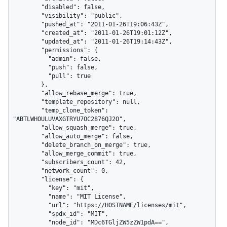
        "disabled": false,

        "visibility": "public",

        "pushed_at": "2011-01-26T19:06:43Z",

        "created_at": "2011-01-26T19:01:12Z",

        "updated_at": "2011-01-26T19:14:43Z",

        "permissions": {

          "admin": false,

          "push": false,

          "pull": true

        },

        "allow_rebase_merge": true,

        "template_repository": null,

        "temp_clone_token": 
"ABTLWHOULUVAXGTRYU7OC2876QJ2O",

        "allow_squash_merge": true,

        "allow_auto_merge": false,

        "delete_branch_on_merge": true,

        "allow_merge_commit": true,

        "subscribers_count": 42,

        "network_count": 0,

        "license": {

          "key": "mit",

          "name": "MIT License",

          "url": "https://HOSTNAME/licenses/mit",

          "spdx_id": "MIT",

          "node_id": "MDc6TGljZW5zZW1pdA==",
