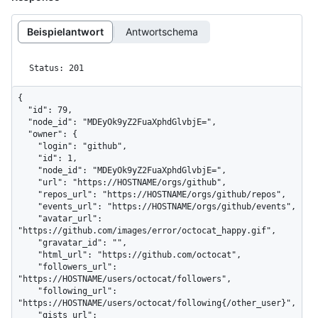
Beispielantwort
Antwortschema
Status: 201
{

  "id": 79,

  "node_id": "MDEyOk9yZ2FuaXphdGlvbjE=",

  "owner": {

    "login": "github",

    "id": 1,

    "node_id": "MDEyOk9yZ2FuaXphdGlvbjE=",

    "url": "https://HOSTNAME/orgs/github",

    "repos_url": "https://HOSTNAME/orgs/github/repos",

    "events_url": "https://HOSTNAME/orgs/github/events",

    "avatar_url": 
"https://github.com/images/error/octocat_happy.gif",

    "gravatar_id": "",

    "html_url": "https://github.com/octocat",

    "followers_url": 
"https://HOSTNAME/users/octocat/followers",

    "following_url": 
"https://HOSTNAME/users/octocat/following{/other_user}",

    "gists_url": 