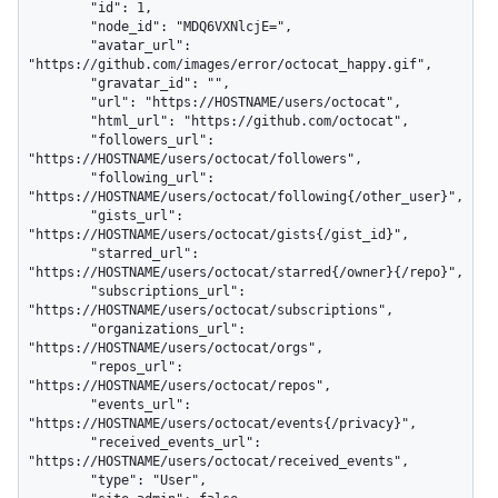
        "id": 1,

        "node_id": "MDQ6VXNlcjE=",

        "avatar_url": 
"https://github.com/images/error/octocat_happy.gif",

        "gravatar_id": "",

        "url": "https://HOSTNAME/users/octocat",

        "html_url": "https://github.com/octocat",

        "followers_url": 
"https://HOSTNAME/users/octocat/followers",

        "following_url": 
"https://HOSTNAME/users/octocat/following{/other_user}",

        "gists_url": 
"https://HOSTNAME/users/octocat/gists{/gist_id}",

        "starred_url": 
"https://HOSTNAME/users/octocat/starred{/owner}{/repo}",

        "subscriptions_url": 
"https://HOSTNAME/users/octocat/subscriptions",

        "organizations_url": 
"https://HOSTNAME/users/octocat/orgs",

        "repos_url": 
"https://HOSTNAME/users/octocat/repos",

        "events_url": 
"https://HOSTNAME/users/octocat/events{/privacy}",

        "received_events_url": 
"https://HOSTNAME/users/octocat/received_events",

        "type": "User",
