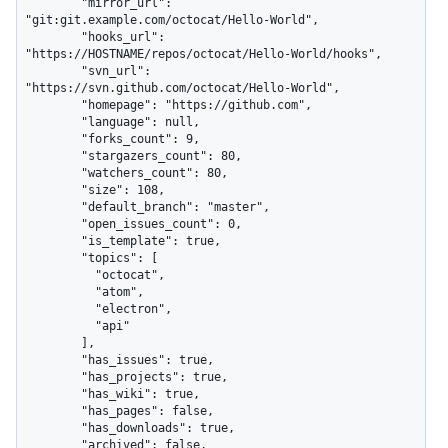
        "mirror_url": 
"git:git.example.com/octocat/Hello-World",

        "hooks_url": 
"https://HOSTNAME/repos/octocat/Hello-World/hooks",

        "svn_url": 
"https://svn.github.com/octocat/Hello-World",

        "homepage": "https://github.com",

        "language": null,

        "forks_count": 9,

        "stargazers_count": 80,

        "watchers_count": 80,

        "size": 108,

        "default_branch": "master",

        "open_issues_count": 0,

        "is_template": true,

        "topics": [

          "octocat",

          "atom",

          "electron",

          "api"

        ],

        "has_issues": true,

        "has_projects": true,

        "has_wiki": true,

        "has_pages": false,

        "has_downloads": true,

        "archived": false,
