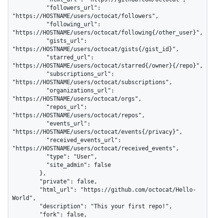
          "followers_url": 
"https://HOSTNAME/users/octocat/followers",

          "following_url": 
"https://HOSTNAME/users/octocat/following{/other_user}",

          "gists_url": 
"https://HOSTNAME/users/octocat/gists{/gist_id}",

          "starred_url": 
"https://HOSTNAME/users/octocat/starred{/owner}{/repo}",

          "subscriptions_url": 
"https://HOSTNAME/users/octocat/subscriptions",

          "organizations_url": 
"https://HOSTNAME/users/octocat/orgs",

          "repos_url": 
"https://HOSTNAME/users/octocat/repos",

          "events_url": 
"https://HOSTNAME/users/octocat/events{/privacy}",

          "received_events_url": 
"https://HOSTNAME/users/octocat/received_events",

          "type": "User",

          "site_admin": false

        },

        "private": false,

        "html_url": "https://github.com/octocat/Hello-
World",

        "description": "This your first repo!",

        "fork": false,
