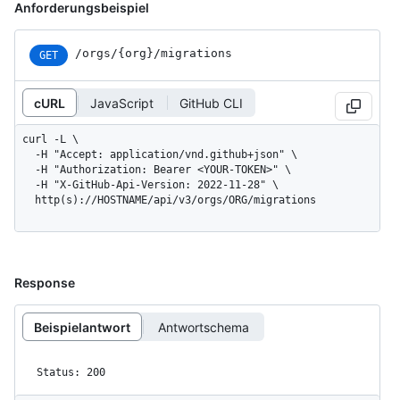
Anforderungsbeispiel
/orgs/{org}/migrations
GET
cURL
JavaScript
GitHub CLI
curl -L \

  -H "Accept: application/vnd.github+json" \

  -H "Authorization: Bearer <YOUR-TOKEN>" \

  -H "X-GitHub-Api-Version: 2022-11-28" \

  http(s)://HOSTNAME/api/v3/orgs/ORG/migrations
Response
Beispielantwort
Antwortschema
Status: 200