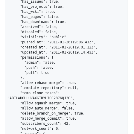
      "has_issues": true,

      "has_projects": true,

      "has_wiki": true,

      "has_pages": false,

      "has_downloads": true,

      "archived": false,

      "disabled": false,

      "visibility": "public",

      "pushed_at": "2011-01-26T19:06:43Z",

      "created_at": "2011-01-26T19:01:12Z",

      "updated_at": "2011-01-26T19:14:43Z",

      "permissions": {

        "admin": false,

        "push": false,

        "pull": true

      },

      "allow_rebase_merge": true,

      "template_repository": null,

      "temp_clone_token": 
"ABTLWHOULUVAXGTRYU7OC2876QJ2O",

      "allow_squash_merge": true,

      "allow_auto_merge": false,

      "delete_branch_on_merge": true,

      "allow_merge_commit": true,

      "subscribers_count": 42,

      "network_count": 0,

      "license": {
