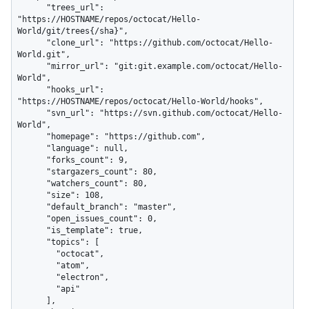
      "trees_url": 
"https://HOSTNAME/repos/octocat/Hello-
World/git/trees{/sha}",

      "clone_url": "https://github.com/octocat/Hello-
World.git",

      "mirror_url": "git:git.example.com/octocat/Hello-
World",

      "hooks_url": 
"https://HOSTNAME/repos/octocat/Hello-World/hooks",

      "svn_url": "https://svn.github.com/octocat/Hello-
World",

      "homepage": "https://github.com",

      "language": null,

      "forks_count": 9,

      "stargazers_count": 80,

      "watchers_count": 80,

      "size": 108,

      "default_branch": "master",

      "open_issues_count": 0,

      "is_template": true,

      "topics": [

        "octocat",

        "atom",

        "electron",

        "api"

      ],
