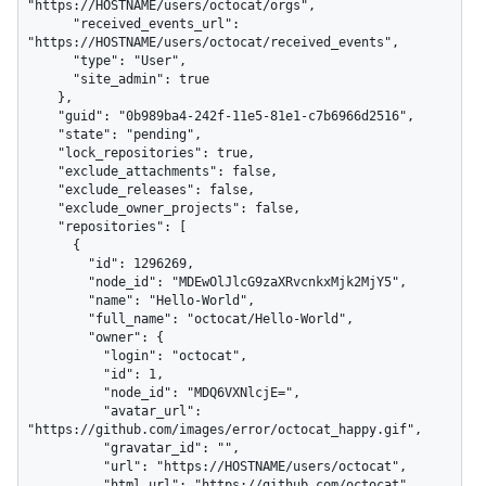
"https://HOSTNAME/users/octocat/orgs",

      "received_events_url": 
"https://HOSTNAME/users/octocat/received_events",

      "type": "User",

      "site_admin": true

    },

    "guid": "0b989ba4-242f-11e5-81e1-c7b6966d2516",

    "state": "pending",

    "lock_repositories": true,

    "exclude_attachments": false,

    "exclude_releases": false,

    "exclude_owner_projects": false,

    "repositories": [

      {

        "id": 1296269,

        "node_id": "MDEwOlJlcG9zaXRvcnkxMjk2MjY5",

        "name": "Hello-World",

        "full_name": "octocat/Hello-World",

        "owner": {

          "login": "octocat",

          "id": 1,

          "node_id": "MDQ6VXNlcjE=",

          "avatar_url": 
"https://github.com/images/error/octocat_happy.gif",

          "gravatar_id": "",

          "url": "https://HOSTNAME/users/octocat",

          "html_url": "https://github.com/octocat",
