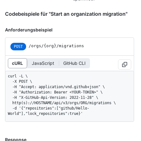
Codebeispiele für "Start an organization migration"
Anforderungsbeispiel
/orgs/{org}/migrations
POST
cURL
JavaScript
GitHub CLI
curl -L \

  -X POST \

  -H "Accept: application/vnd.github+json" \

  -H "Authorization: Bearer <YOUR-TOKEN>" \

  -H "X-GitHub-Api-Version: 2022-11-28" \

  http(s)://HOSTNAME/api/v3/orgs/ORG/migrations \

  -d '{"repositories":["github/Hello-
World"],"lock_repositories":true}'
Response