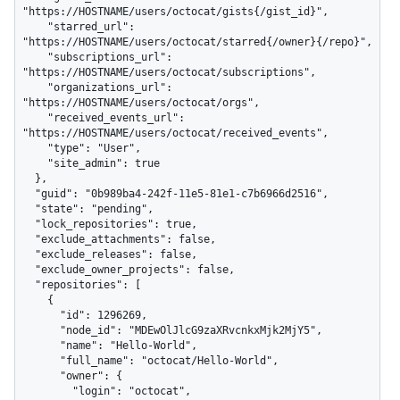
"https://HOSTNAME/users/octocat/gists{/gist_id}",

    "starred_url": 
"https://HOSTNAME/users/octocat/starred{/owner}{/repo}",

    "subscriptions_url": 
"https://HOSTNAME/users/octocat/subscriptions",

    "organizations_url": 
"https://HOSTNAME/users/octocat/orgs",

    "received_events_url": 
"https://HOSTNAME/users/octocat/received_events",

    "type": "User",

    "site_admin": true

  },

  "guid": "0b989ba4-242f-11e5-81e1-c7b6966d2516",

  "state": "pending",

  "lock_repositories": true,

  "exclude_attachments": false,

  "exclude_releases": false,

  "exclude_owner_projects": false,

  "repositories": [

    {

      "id": 1296269,

      "node_id": "MDEwOlJlcG9zaXRvcnkxMjk2MjY5",

      "name": "Hello-World",

      "full_name": "octocat/Hello-World",

      "owner": {

        "login": "octocat",
