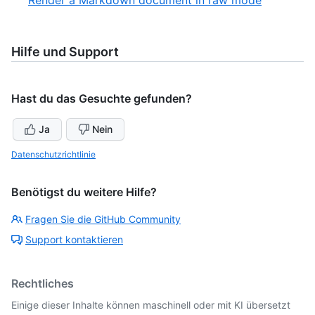
Render a Markdown document in raw mode
1
of
2
2
of
2
Hilfe und Support
Hast du das Gesuchte gefunden?
Ja
Nein
Datenschutzrichtlinie
Benötigst du weitere Hilfe?
Fragen Sie die GitHub Community
Support kontaktieren
Rechtliches
Einige dieser Inhalte können maschinell oder mit KI übersetzt