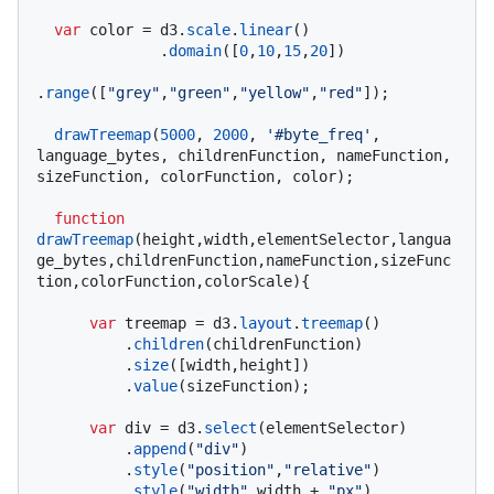
var
 color = d3.
scale
.
linear
()

              .
domain
([
0
,
10
,
15
,
20
])

.
range
([
"grey"
,
"green"
,
"yellow"
,
"red"
]);

drawTreemap
(
5000
, 
2000
, 
'#byte_freq'
, 
language_bytes, childrenFunction, nameFunction, 
sizeFunction, colorFunction, color);

function
drawTreemap
(
height,width,elementSelector,langua
ge_bytes,childrenFunction,nameFunction,sizeFunc
tion,colorFunction,colorScale
){

var
 treemap = d3.
layout
.
treemap
()

          .
children
(childrenFunction)

          .
size
([width,height])

          .
value
(sizeFunction);

var
 div = d3.
select
(elementSelector)

          .
append
(
"div"
)

          .
style
(
"position"
,
"relative"
)

          .
style
(
"width"
,width + 
"px"
)
