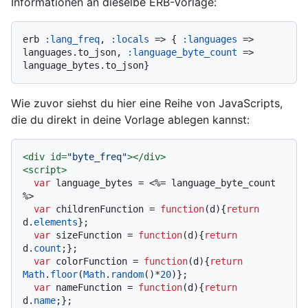
Informationen an dieselbe ERB-Vorlage:
erb 
:lang_freq
, 
:locals
 => { 
:languages
 => 
languages.to_json, 
:language_byte_count
 => 
Wie zuvor siehst du hier eine Reihe von JavaScripts,
die du direkt in deine Vorlage ablegen kannst:
<
div
id
=
"byte_freq"
>
</
div
>
<
script
>
var
 language_bytes = <%= language_byte_count 
%>

var
 childrenFunction = 
function
(
d
){
return
d.
elements
};

var
 sizeFunction = 
function
(
d
){
return
d.
count
;};

var
 colorFunction = 
function
(
d
){
return
Math
.
floor
(
Math
.
random
()*
20
)};

var
 nameFunction = 
function
(
d
){
return
d.
name
;};
