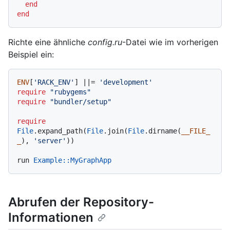
end
end
Richte eine ähnliche
config.ru
-Datei wie im vorherigen
Beispiel ein:
ENV
[
'RACK_ENV'
] |
|= 
'development'
require
"rubygems"
require
"bundler/setup"
require
File
.expand_path(
File
.join(
File
.dirname(
__FILE_
_
), 
'server'
))

run 
Example
:
:MyGraphApp
Abrufen der Repository-
Informationen