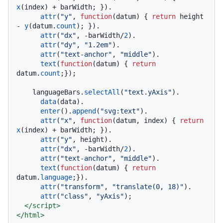
x
(index) + barWidth; }).

attr
(
"y"
, 
function
(
datum
) { 
return
 height 
- 
y
(datum.
count
); }).

attr
(
"dx"
, -barWidth/
2
).

attr
(
"dy"
, 
"1.2em"
).

attr
(
"text-anchor"
, 
"middle"
).

text
(
function
(
datum
) { 
return
datum.
count
;});

    languageBars.
selectAll
(
"text.yAxis"
).

data
(data).

enter
().
append
(
"svg:text"
).

attr
(
"x"
, 
function
(
datum, index
) { 
return
x
(index) + barWidth; }).

attr
(
"y"
, height).

attr
(
"dx"
, -barWidth/
2
).

attr
(
"text-anchor"
, 
"middle"
).

text
(
function
(
datum
) { 
return
datum.
language
;}).

attr
(
"transform"
, 
"translate(0, 18)"
).

attr
(
"class"
, 
"yAxis"
);

</
script
>
</
html
>