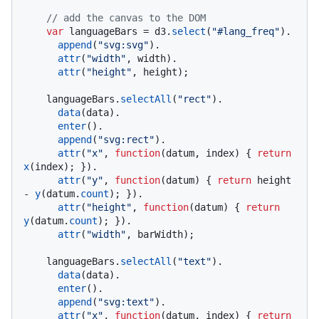
// add the canvas to the DOM
var
 languageBars = d3.
select
(
"#lang_freq"
).

append
(
"svg:svg"
).

attr
(
"width"
, width).

attr
(
"height"
, height);

    languageBars.
selectAll
(
"rect"
).

data
(data).

enter
().

append
(
"svg:rect"
).

attr
(
"x"
, 
function
(
datum, index
) { 
return
x
(index); }).

attr
(
"y"
, 
function
(
datum
) { 
return
 height 
- 
y
(datum.
count
); }).

attr
(
"height"
, 
function
(
datum
) { 
return
y
(datum.
count
); }).

attr
(
"width"
, barWidth);

    languageBars.
selectAll
(
"text"
).

data
(data).

enter
().

append
(
"svg:text"
).

attr
(
"x"
, 
function
(
datum, index
) { 
return