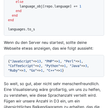
else
      language_obj[repo.language] += 
1
end
end
end
Wenn du den Server neu startest, sollte deine
Webseite etwas anzeigen, das wie folgt aussieht:
{
"JavaScript"
=>
13
, 
"PHP"
=>
1
, 
"Perl"
=>
1
, 
"CoffeeScript"
=>
2
, 
"Python"
=>
1
, 
"Java"
=>
3
, 
"Ruby"
=>
3
, 
"Go"
=>
1
, 
"C++"
=>
1
So weit, so gut, aber nicht sehr menschenfreundlich.
Eine Visualisierung wäre großartig, um uns zu helfen,
zu verstehen, wie diese Sprachanzahl verteilt wird.
Fügen wir unsere Anzahl in D3 ein, um ein
übersichtliches Balkendiagramm zu erhalten, das die