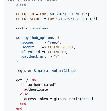
ENV['GITHUB_CLIENT_SECRET']
# end
CLIENT_ID
 = 
ENV
[
'GH_GRAPH_CLIENT_ID'
]

CLIENT_SECRET
 = 
ENV
[
'GH_GRAPH_SECRET_ID'
]

    enable 
:sessions
    set 
:github_options
, {

:scopes
    => 
"repo"
,

:secret
    => 
CLIENT_SECRET
,

:client_id
 => 
CLIENT_ID
,

:callback_url
 => 
"/"
    }

    register 
Sinatra
:
:Auth
:
:Github
    get 
'/'
do
if
 !authenticated?

        authenticate!

else
        access_token = github_user[
"token"
]

end
end