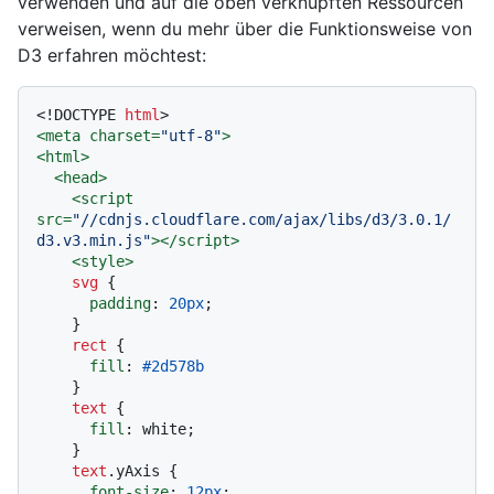
verwenden und auf die oben verknüpften Ressourcen
verweisen, wenn du mehr über die Funktionsweise von
D3 erfahren möchtest:
<!DOCTYPE 
html
>
<
meta
charset
=
"utf-8"
>
<
html
>
<
head
>
<
script
src
=
"//cdnjs.cloudflare.com/ajax/libs/d3/3.0.1/
d3.v3.min.js"
>
</
script
>
<
style
>
svg
 {

padding
: 
20px
;

    }

rect
 {

fill
: 
#2d578b
    }

text
 {

fill
: white;

    }

text
.yAxis
 {

font-size
: 
12px
;
