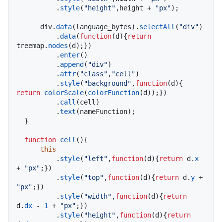
          .
style
(
"height"
,height + 
"px"
);

      div.
data
(language_bytes).
selectAll
(
"div"
)

          .
data
(
function
(
d
){
return
treemap.
nodes
(d);})

          .
enter
()

          .
append
(
"div"
)

          .
attr
(
"class"
,
"cell"
)

          .
style
(
"background"
,
function
(
d
){ 
return
colorScale
(
colorFunction
(d));})

          .
call
(cell)

          .
text
(nameFunction);

  }

function
cell
(
){

this
          .
style
(
"left"
,
function
(
d
){
return
 d.
x
+ 
"px"
;})

          .
style
(
"top"
,
function
(
d
){
return
 d.
y
 + 
"px"
;})

          .
style
(
"width"
,
function
(
d
){
return
d.
dx
 - 
1
 + 
"px"
;})

          .
style
(
"height"
,
function
(
d
){
return