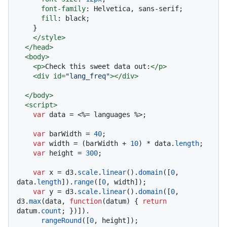
font-family
: Helvetica, sans-serif;

fill
: black;

    }

</
style
>
</
head
>
<
body
>
<
p
>
Check this sweet data out:
</
p
>
<
div
id
=
"lang_freq"
>
</
div
>
</
body
>
<
script
>
var
 data = <%= languages %>;

var
 barWidth = 
40
;

var
 width = (barWidth + 
10
) * data.
length
;

var
 height = 
300
;

var
 x = d3.
scale
.
linear
().
domain
([
0
, 
data.
length
]).
range
([
0
, width]);

var
 y = d3.
scale
.
linear
().
domain
([
0
, 
d3.
max
(data, 
function
(
datum
) { 
return
datum.
count
; })]).

rangeRound
([
0
, height]);
