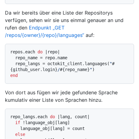
Da wir bereits über eine Liste der Repositorys
verfügen, sehen wir sie uns einmal genauer an und
rufen den
Endpunkt „GET
/repos/{owner}/{repo}/languages“
auf:
repos.each 
do
 |
repo
|

  repo_name = repo.name

  repo_langs = octokit_client.languages(
"
#
{github_user.login}
/
#{repo_name}
"
end
Von dort aus fügen wir jede gefundene Sprache
kumulativ einer Liste von Sprachen hinzu.
repo_langs.each 
do
 |
lang, count
|

if
 !language_obj[lang]

    language_obj[lang] = count

else