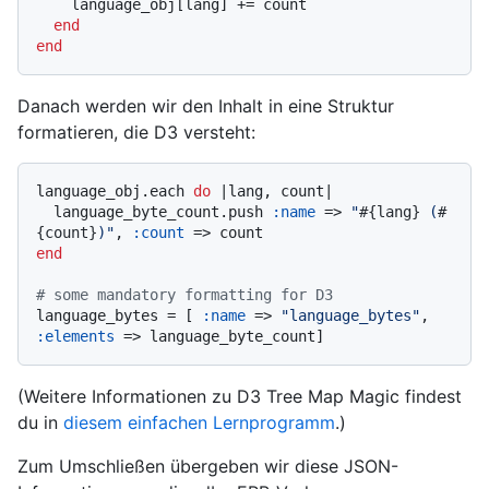
    language_obj[lang] += count

end
end
Danach werden wir den Inhalt in eine Struktur
formatieren, die D3 versteht:
language_obj.each 
do
 |
lang, count
|

  language_byte_count.push 
:name
 => 
"
#{lang}
 (
#
{count}
)"
, 
:count
end
# some mandatory formatting for D3
language_bytes = [ 
:name
 => 
"language_bytes"
, 
:elements
(Weitere Informationen zu D3 Tree Map Magic findest
du in
diesem einfachen Lernprogramm
.)
Zum Umschließen übergeben wir diese JSON-