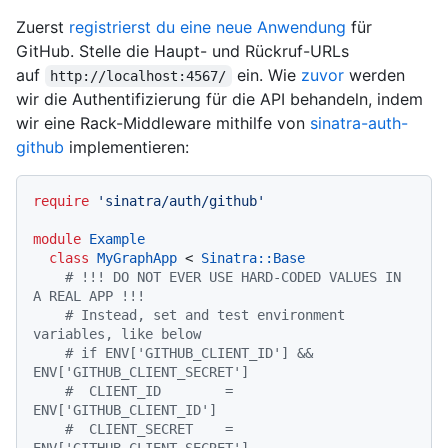
Zuerst
registrierst du eine neue Anwendung
für
GitHub. Stelle die Haupt- und Rückruf-URLs
auf
ein. Wie
zuvor
werden
http://localhost:4567/
wir die Authentifizierung für die API behandeln, indem
wir eine Rack-Middleware mithilfe von
sinatra-auth-
github
implementieren:
require
'sinatra/auth/github'
module
Example
class
MyGraphApp
 < 
Sinatra::Base
# !!! DO NOT EVER USE HARD-CODED VALUES IN 
A REAL APP !!!
# Instead, set and test environment 
variables, like below
# if ENV['GITHUB_CLIENT_ID'] && 
ENV['GITHUB_CLIENT_SECRET']
#  CLIENT_ID        = 
ENV['GITHUB_CLIENT_ID']
#  CLIENT_SECRET    = 