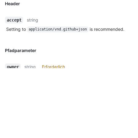
Header
string
accept
Setting to
is recommended.
application/vnd.github+json
Pfadparameter
string
Erforderlich
owner
The account owner of the repository. The name is not case
sensitive.
string
Erforderlich
repo
The name of the repository without the
extension. The
.git
name is not case sensitive.
string
Erforderlich
sha