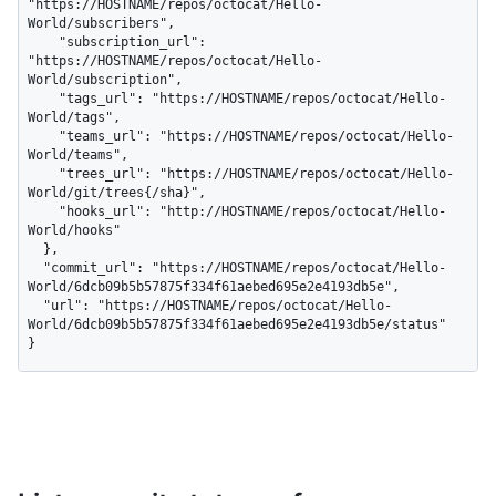
"https://HOSTNAME/repos/octocat/Hello-
World/subscribers",

    "subscription_url": 
"https://HOSTNAME/repos/octocat/Hello-
World/subscription",

    "tags_url": "https://HOSTNAME/repos/octocat/Hello-
World/tags",

    "teams_url": "https://HOSTNAME/repos/octocat/Hello-
World/teams",

    "trees_url": "https://HOSTNAME/repos/octocat/Hello-
World/git/trees{/sha}",

    "hooks_url": "http://HOSTNAME/repos/octocat/Hello-
World/hooks"

  },

  "commit_url": "https://HOSTNAME/repos/octocat/Hello-
World/6dcb09b5b57875f334f61aebed695e2e4193db5e",

  "url": "https://HOSTNAME/repos/octocat/Hello-
World/6dcb09b5b57875f334f61aebed695e2e4193db5e/status"

}