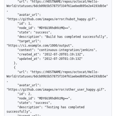
      "url": "https://HOSTNAME/repos/octocat/Hello-
World/statuses/6dcb09b5b57875f334f61aebed695e2e4193db5e"
,

      "avatar_url": 
"https://github.com/images/error/hubot_happy.gif",

      "id": 1,

      "node_id": "MDY6U3RhdHVzMQ==",

      "state": "success",

      "description": "Build has completed successfully",

      "target_url": 
"https://ci.example.com/1000/output",

      "context": "continuous-integration/jenkins",

      "created_at": "2012-07-20T01:19:13Z",

      "updated_at": "2012-07-20T01:19:13Z"

    },

    {

      "url": "https://HOSTNAME/repos/octocat/Hello-
World/statuses/6dcb09b5b57875f334f61aebed695e2e4193db5e"
,

      "avatar_url": 
"https://github.com/images/error/other_user_happy.gif",

      "id": 2,

      "node_id": "MDY6U3RhdHVzMg==",

      "state": "success",

      "description": "Testing has completed 
successfully",
