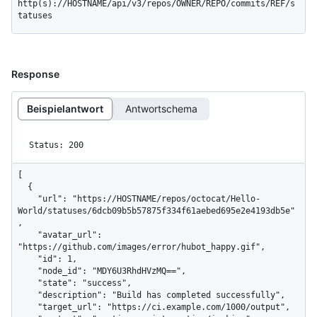
http(s)://HOSTNAME/api/v3/repos/OWNER/REPO/commits/REF/s
tatuses
Response
Beispielantwort
Antwortschema
Status: 200
[

  {

    "url": "https://HOSTNAME/repos/octocat/Hello-
World/statuses/6dcb09b5b57875f334f61aebed695e2e4193db5e"
,

    "avatar_url": 
"https://github.com/images/error/hubot_happy.gif",

    "id": 1,

    "node_id": "MDY6U3RhdHVzMQ==",

    "state": "success",

    "description": "Build has completed successfully",

    "target_url": "https://ci.example.com/1000/output",
