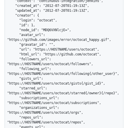
    "context": "continuous-integration/jenkins",

    "created_at": "2012-07-20T01:19:13Z",

    "updated_at": "2012-07-20T01:19:13Z",

    "creator": {

      "login": "octocat",

      "id": 1,

      "node_id": "MDQ6VXNlcjE=",

      "avatar_url": 
"https://github.com/images/error/octocat_happy.gif",

      "gravatar_id": "",

      "url": "https://HOSTNAME/users/octocat",

      "html_url": "https://github.com/octocat",

      "followers_url": 
"https://HOSTNAME/users/octocat/followers",

      "following_url": 
"https://HOSTNAME/users/octocat/following{/other_user}",

      "gists_url": 
"https://HOSTNAME/users/octocat/gists{/gist_id}",

      "starred_url": 
"https://HOSTNAME/users/octocat/starred{/owner}{/repo}",

      "subscriptions_url": 
"https://HOSTNAME/users/octocat/subscriptions",

      "organizations_url": 
"https://HOSTNAME/users/octocat/orgs",

      "repos_url": 
"https://HOSTNAME/users/octocat/repos",

      "events_url": 