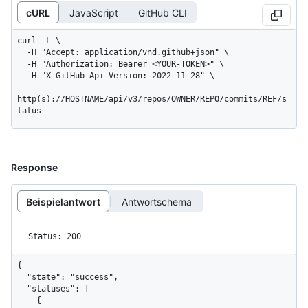
cURL
JavaScript
GitHub CLI
curl -L \

  -H "Accept: application/vnd.github+json" \

  -H "Authorization: Bearer <YOUR-TOKEN>" \

  -H "X-GitHub-Api-Version: 2022-11-28" \

http(s)://HOSTNAME/api/v3/repos/OWNER/REPO/commits/REF/s
tatus
Response
Beispielantwort
Antwortschema
Status: 200
{

  "state": "success",

  "statuses": [

    {
