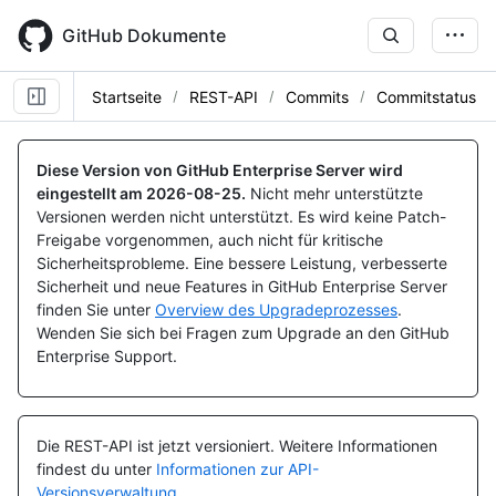
Skip
to
GitHub Dokumente
main
content
Startseite
REST-API
Commits
Commitstatus
Name, Typ,
Name, Typ,
Name, Typ,
Name, Typ,
Name, Typ,
Name, Typ,
Name, Typ,
Name, Typ,
Name, Typ,
BESCHREIBUNG
BESCHREIBUNG
BESCHREIBUNG
BESCHREIBUNG
BESCHREIBUNG
BESCHREIBUNG
BESCHREIBUNG
BESCHREIBUNG
BESCHREIBUNG
Diese Version von GitHub Enterprise Server wird
eingestellt am
2026-08-25
.
Nicht mehr unterstützte
Versionen werden nicht unterstützt. Es wird keine Patch-
Freigabe vorgenommen, auch nicht für kritische
Sicherheitsprobleme. Eine bessere Leistung, verbesserte
Sicherheit und neue Features in GitHub Enterprise Server
finden Sie unter
Overview des Upgradeprozesses
.
Wenden Sie sich bei Fragen zum Upgrade an den GitHub
Enterprise Support.
Die REST-API ist jetzt versioniert.
Weitere Informationen
findest du unter
Informationen zur API-
Versionsverwaltung
.