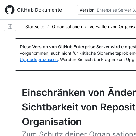
Skip
to
GitHub Dokumente
Version:
Enterprise Server 3
main
content
Startseite
Organisationen
Verwalten von Organisa
Diese Version von GitHub Enterprise Server wird eingest
vorgenommen, auch nicht für kritische Sicherheitsprobleme
Upgradeprozesses
. Wenden Sie sich bei Fragen zum Upgr
Einschränken von Ände
Sichtbarkeit von Reposit
Organisation
Zum Schutz deiner Organisation