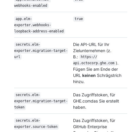
webhooks-enabled
app.elm-
true
exporter.webhooks-
loopback-address-enabled
Die API-URL für Ihr
secrets.elm-
Zielunternehmen (z.
exporter.migration-target-
B.:
url
https:/
/
).
api.octocorp.ghe.com
Fügen Sie am Ende der
URL
keinen
Schrägstrich
hinzu.
Das Zugriffstoken, für
secrets.elm-
GHE.comdas Sie erstellt
exporter.migration-target-
haben.
token
Das Zugriffstoken, für
secrets.elm-
GitHub Enterprise
exporter.source-token