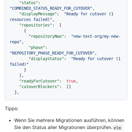
"status"
:
"COMBINED_STATUS_READY_FOR_CUTOVER"
,
"displayMessage"
:
"Ready for cutover (1 
resources failed)"
,
"repositories"
:
[
{
"repositoryNwo"
:
"new-test-org/my-new-
repo"
,
"phase"
:
"REPOSITORY_PHASE_READY_FOR_CUTOVER"
,
"displayStatus"
:
"Ready for cutover (1 
failed)"
}
]
,
"readyForCutover"
:
true
,
"cutoverBlockers"
:
[
]
}
,
Tipps:
Wenn Sie mehrere Migrationen ausführen, können
Sie den Status aller Migrationen überprüfen.
elm 