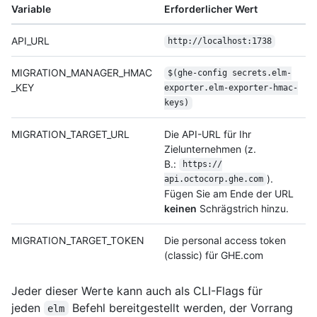
Variable
Erforderlicher Wert
API_URL
http:/
/
localhost:1738
MIGRATION_MANAGER_HMAC
$(ghe-config secrets.elm-
_KEY
exporter.elm-exporter-hmac-
keys)
MIGRATION_TARGET_URL
Die API-URL für Ihr
Zielunternehmen (z.
B.:
https:/
/
).
api.octocorp.ghe.com
Fügen Sie am Ende der URL
keinen
Schrägstrich hinzu.
MIGRATION_TARGET_TOKEN
Die personal access token
(classic) für GHE.com
Jeder dieser Werte kann auch als CLI-Flags für
jeden
Befehl bereitgestellt werden, der Vorrang
elm