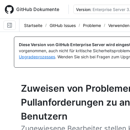
Skip
to
GitHub Dokumente
Version:
Enterprise Server 3
main
content
Startseite
GitHub Issues
Probleme
Verwenden 
Diese Version von GitHub Enterprise Server wird eingest
vorgenommen, auch nicht für kritische Sicherheitsprobleme
Upgradeprozesses
. Wenden Sie sich bei Fragen zum Upgr
Zuweisen von Probleme
Pullanforderungen zu a
Benutzern
Zugewiesene Bearbeiter stellen 