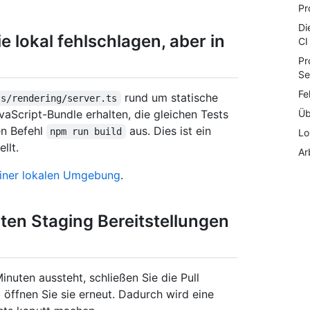
Pr
Di
 lokal fehlschlagen, aber in
CI
Pr
Se
Fe
rund um statische
ts/rendering/server.ts
Üb
vaScript-Bundle erhalten, die gleichen Tests
en Befehl
aus. Dies ist ein
npm run build
Lo
llt.
Ar
einer lokalen Umgebung
.
ten Staging Bereitstellungen
inuten aussteht, schließen Sie die Pull
öffnen Sie sie erneut. Dadurch wird eine