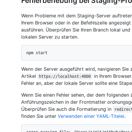
Fehlerbehebung bei Staging-Pr
Wenn Probleme mit dem Staging-Server auftreten,
Ihrem Browser oder in der Befehlszeile angezeigt
ausführen. Überprüfen Sie Ihren Branch lokal un
lokalen Server zu starten.
Wenn der Server ausgeführt wird, navigieren Sie
Artikel
in Ihrem Browser.
https://localhost:4000
Fehler an, aber der lokale Server sollte eine St
Wenn Sie einen Fehler sehen, der dem folgenden äh
Anführungszeichen in der Frontmatter ordnungsg
Überprüfen Sie auch die Formatierung in
redirec
finden Sie unter
Verwenden einer YAML-Titelei
.
error parsing file: /Users/z/git/github/docs