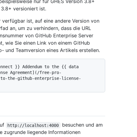
beispielsweise nur für GHES Version 3.8+
 3.8+ versioniert ist.
r verfügbar ist, auf eine andere Version von
Pfad an, um zu verhindern, dass die URL
ionsnummer von GitHub Enterprise Server
ht, wie Sie einen Link von einem GitHub
o- und Teamversion eines Artikels erstellen.
nnect }} Addendum to the {{ data 
ense Agreement](/free-pro-
-to-the-github-enterprise-license-
auf
besuchen und am
http://localhost:4000
ge zugrunde liegende Informationen