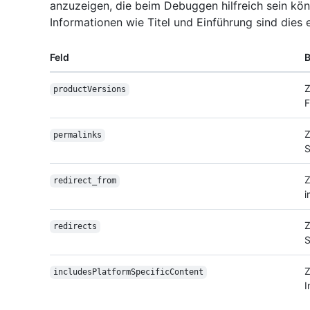
anzuzeigen, die beim Debuggen hilfreich sein kö
Informationen wie Titel und Einführung sind dies e
Feld
B
Z
productVersions
F
Z
permalinks
S
Z
redirect_from
Z
redirects
S
Z
includes
Platform
Specific
Content
I