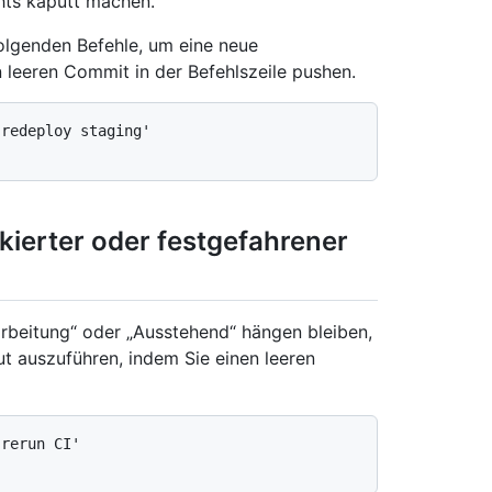
chts kaputt machen.
folgenden Befehle, um eine neue
n leeren Commit in der Befehlszeile pushen.
redeploy staging'

kierter oder festgefahrener
earbeitung“ oder „Ausstehend“ hängen bleiben,
t auszuführen, indem Sie einen leeren
rerun CI'
