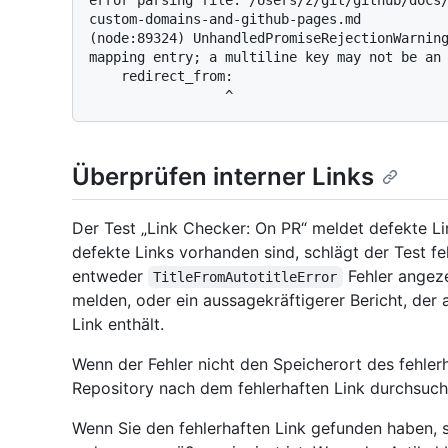
custom-domains-and-github-pages.md

(node:89324) UnhandledPromiseRejectionWarning
mapping entry; a multiline key may not be an 
    redirect_from:

Überprüfen interner Links
Der Test „Link Checker: On PR“ meldet defekte Lin
defekte Links vorhanden sind, schlägt der Test fe
entweder
Fehler angeze
TitleFromAutotitleError
melden, oder ein aussagekräftigerer Bericht, der a
Link enthält.
Wenn der Fehler nicht den Speicherort des fehler
Repository nach dem fehlerhaften Link durchsuche
Wenn Sie den fehlerhaften Link gefunden haben, st