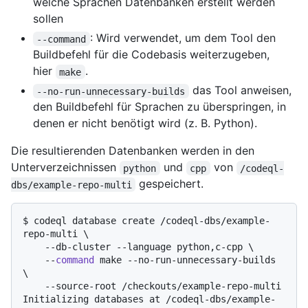
welche Sprachen Datenbanken erstellt werden
sollen
: Wird verwendet, um dem Tool den
--command
Buildbefehl für die Codebasis weiterzugeben,
hier
.
make
das Tool anweisen,
--no-run-unnecessary-builds
den Buildbefehl für Sprachen zu überspringen, in
denen er nicht benötigt wird (z. B. Python).
Die resultierenden Datenbanken werden in den
Unterverzeichnissen
und
von
python
cpp
/codeql-
gespeichert.
dbs/example-repo-multi
$ 
codeql database create /codeql-dbs/example-
repo-multi \

    --db-cluster --language python,c-cpp \

    --
command
 make --no-run-unnecessary-builds 
\

    --source-root /checkouts/example-repo-multi
Initializing databases at /codeql-dbs/example-