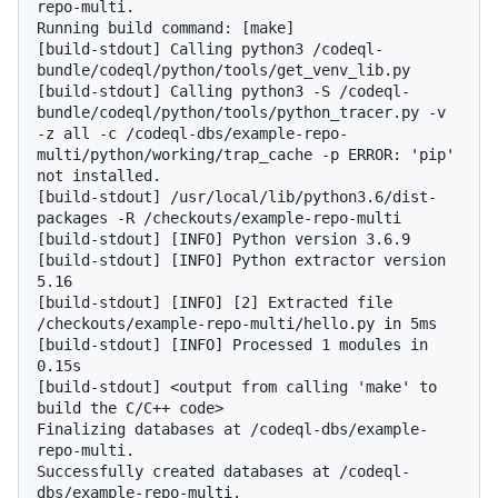
repo-multi.

Running build command: [make]

[build-stdout] Calling python3 /codeql-
bundle/codeql/python/tools/get_venv_lib.py

[build-stdout] Calling python3 -S /codeql-
bundle/codeql/python/tools/python_tracer.py -v 
-z all -c /codeql-dbs/example-repo-
multi/python/working/trap_cache -p ERROR: 'pip' 
not installed.

[build-stdout] /usr/local/lib/python3.6/dist-
packages -R /checkouts/example-repo-multi

[build-stdout] [INFO] Python version 3.6.9

[build-stdout] [INFO] Python extractor version 
5.16

[build-stdout] [INFO] [2] Extracted file 
/checkouts/example-repo-multi/hello.py in 5ms

[build-stdout] [INFO] Processed 1 modules in 
0.15s

[build-stdout] <output from calling 'make' to 
build the C/C++ code>

Finalizing databases at /codeql-dbs/example-
repo-multi.

Successfully created databases at /codeql-