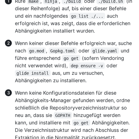
Rufe
,
,
oder
(in
make
ninja
./build
./build.sh
dieser Reihenfolge) auf, bis einer dieser Befehle
und ein nachfolgendes
auch
go list ./...
erfolgreich ist, was zeigt, dass die erforderlichen
Abhängigkeiten installiert wurden.
Wenn keiner dieser Befehle erfolgreich war, suche
nach
,
oder
und
go.mod
Gopkg.toml
glide.yaml
führe entsprechend
(sofern Vendoring
go get
nicht verwendet wird),
oder
dep ensure -v
aus, um zu versuchen,
glide install
Abhängigkeiten zu installieren.
Wenn keine Konfigurationsdateien für diese
Abhängigkeits-Manager gefunden werden, ordne
schließlich die Repositoryverzeichnisstruktur so
neu an, dass sie
hinzugefügt werden
GOPATH
kann, und installiere mit
Abhängigkeiten.
go get
Die Verzeichnisstruktur wird nach Abschluss der
Extraktion in die Normalität zurückgesetzt.