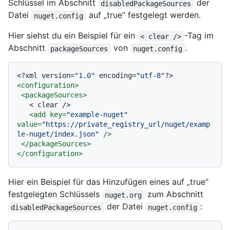
Schlüssel im Abschnitt
der
disabledPackageSources
Datei
auf „true“ festgelegt werden.
nuget.config
Hier siehst du ein Beispiel für ein
-Tag im
< clear />
Abschnitt
von
.
packageSources
nuget.config
<?xml version=
"1.0"
 encoding=
"utf-8"
?>
<
configuration
>
<
packageSources
>
   < clear />

<
add
key
=
"example-nuget"
value
=
"https://private_registry_url/nuget/examp
le-nuget/index.json"
 />
</
packageSources
>
</
configuration
>
Hier ein Beispiel für das Hinzufügen eines auf „true“
festgelegten Schlüssels
zum Abschnitt
nuget.org
der Datei
:
disabledPackageSources
nuget.config