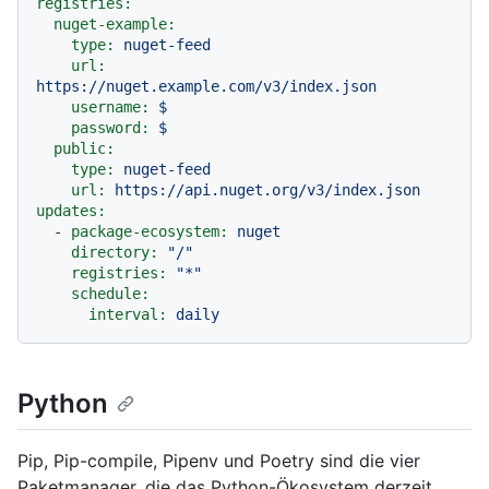
registries:
nuget-example:
type:
nuget-feed
url:
https://nuget.example.com/v3/index.json
username:
$
password:
$
public:
type:
nuget-feed
url:
https://api.nuget.org/v3/index.json
updates:
-
package-ecosystem:
nuget
directory:
"/"
registries:
"*"
schedule:
interval:
daily
Python
Pip, Pip-compile, Pipenv und Poetry sind die vier
Paketmanager, die das Python-Ökosystem derzeit