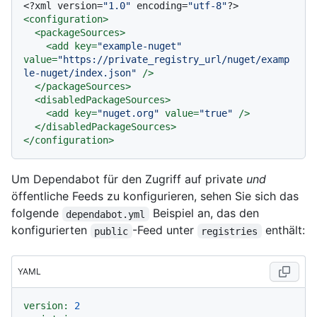
<?xml version=
"1.0"
 encoding=
"utf-8"
?>
<
configuration
>
<
packageSources
>
<
add
key
=
"example-nuget"
value
=
"https://private_registry_url/nuget/examp
le-nuget/index.json"
 />
</
packageSources
>
<
disabledPackageSources
>
<
add
key
=
"nuget.org"
value
=
"true"
 />
</
disabledPackageSources
>
</
configuration
>
Um Dependabot für den Zugriff auf private
und
öffentliche Feeds zu konfigurieren, sehen Sie sich das
folgende
Beispiel an, das den
dependabot.yml
konfigurierten
-Feed unter
enthält:
public
registries
YAML
version:
2