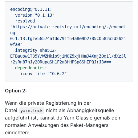
encoding@^0.1.11:
version
"0.1.13"
resolved
"https://private_registry_url/encoding/-/encodi
ng-
0.1.13.tgz#56574afdd791f54a8e9b2785c0582a2d2621
0fa9"
integrity
sha512-
ETBauow1T35Y/WZMkio9jiM0Z5xjHHmJ4XmjZOq1l/dXz3l
r2sRn87nJy20RupqSh1F2m3HHPSp8ShIPQJrJ3A==
dependencies:
iconv-lite
"^0.6.2"
Option 2:
Wenn die private Registrierung in der
Datei
nicht als Abhängigkeitsquelle
yarn.lock
aufgeführt ist, kannst du Yarn Classic gemäß den
normalen Anweisungen des Paket-Managers
einrichten: