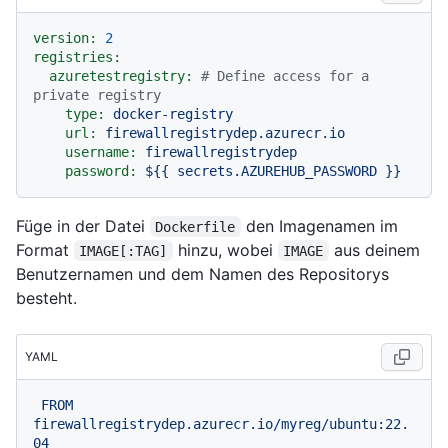
version:
2
registries:
azuretestregistry:
# Define access for a 
private registry
type:
docker-registry
url:
firewallregistrydep.azurecr.io
username:
firewallregistrydep
password:
${{
secrets.AZUREHUB_PASSWORD
}}
Füge in der Datei
den Imagenamen im
Dockerfile
Format
hinzu, wobei
aus deinem
IMAGE[:TAG]
IMAGE
Benutzernamen und dem Namen des Repositorys
besteht.
YAML
FROM
firewallregistrydep.azurecr.io/myreg/ubuntu:22.
04