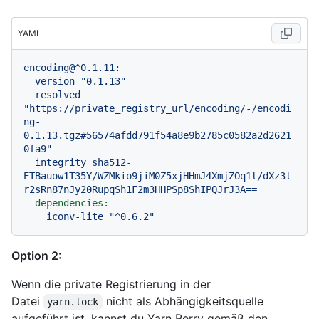
YAML
encoding@^0.1.11:
version
"0.1.13"
resolved
"https://private_registry_url/encoding/-/encodi
ng-
0.1.13.tgz#56574afdd791f54a8e9b2785c0582a2d2621
0fa9"
integrity
sha512-
ETBauow1T35Y/WZMkio9jiM0Z5xjHHmJ4XmjZOq1l/dXz3l
r2sRn87nJy20RupqSh1F2m3HHPSp8ShIPQJrJ3A==
dependencies:
iconv-lite
"^0.6.2"
Option 2:
Wenn die private Registrierung in der
Datei
nicht als Abhängigkeitsquelle
yarn.lock
aufgeführt ist, kannst du Yarn Berry gemäß den