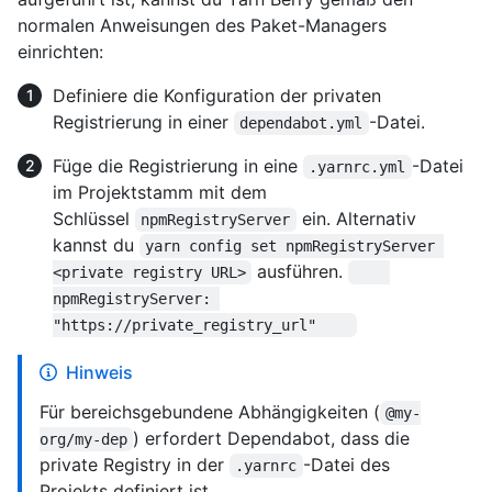
normalen Anweisungen des Paket-Managers
einrichten:
Definiere die Konfiguration der privaten
Registrierung in einer
-Datei.
dependabot.yml
Füge die Registrierung in eine
-Datei
.yarnrc.yml
im Projektstamm mit dem
Schlüssel
ein. Alternativ
npmRegistryServer
kannst du
yarn config set npmRegistryServer 
ausführen.
<private registry URL>
npmRegistryServer: 
"https://private_registry_url"    
Hinweis
Für bereichsgebundene Abhängigkeiten (
@my-
) erfordert Dependabot, dass die
org/my-dep
private Registry in der
-Datei des
.yarnrc
Projekts definiert ist.