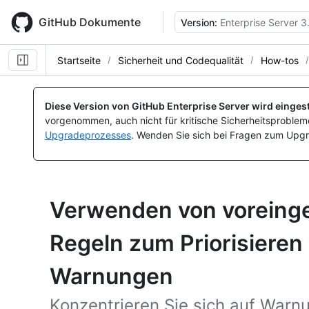
Skip
to
GitHub Dokumente
Version:
Enterprise Server 3
main
content
Startseite
Sicherheit und Codequalität
How-tos
Diese Version von GitHub Enterprise Server wird eingest
vorgenommen, auch nicht für kritische Sicherheitsprobleme
Upgradeprozesses
. Wenden Sie sich bei Fragen zum Upgr
Verwenden von voreinge
Regeln zum Priorisiere
Warnungen
Konzentrieren Sie sich auf Warnu