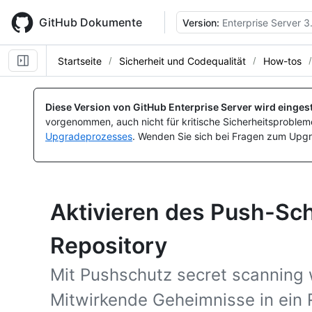
Skip
to
GitHub Dokumente
Version:
Enterprise Server 3
main
content
Startseite
Sicherheit und Codequalität
How-tos
Diese Version von GitHub Enterprise Server wird eingest
vorgenommen, auch nicht für kritische Sicherheitsprobleme
Upgradeprozesses
. Wenden Sie sich bei Fragen zum Upgr
Aktivieren des Push-Sch
Repository
Mit Pushschutz secret scanning 
Mitwirkende Geheimnisse in ein 