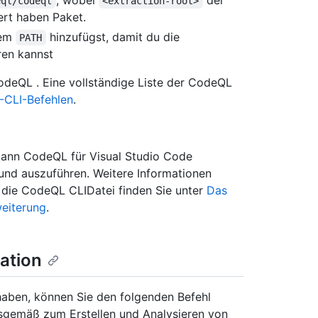
, wobei
der
eql/codeql
<extraction-root>
ert haben Paket.
nem
hinzufügst, damit du die
PATH
en kannst
deQL . Eine vollständige Liste der CodeQL
-CLI-Befehlen
.
kann CodeQL für Visual Studio Code
und auszuführen. Weitere Informationen
 die CodeQL CLIDatei finden Sie unter
Das
eiterung
.
ation
aben, können Sie den folgenden Befehl
gsgemäß zum Erstellen und Analysieren von