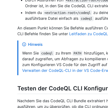
Durch Ausführen von
<extraction-root>/cod
Ordner ist, in den Sie die CodeQL CLI extrahi
Indem du
zu dei
<extraction-root>/codeql
ausführbare Datei einfach als
ausführ
codeql
An diesem Punkt können Sie Befehle ausführen Co
CLI Befehle finden Sie unter
Leitfaden zu CodeQL
Hinweis
Wenn Sie
zu Ihrem
hinzufügen, 
codeql
PATH
darauf zugreifen, um Abfragen zu kompilieren 
zum Konfigurieren VS Code für den Zugriff auf
Verwalten der CodeQL-CLI in der VS Code-Erw
Testen der CodeQL CLI Konfigur
Nachdem Sie das CodeQL CLI Bundle extrahiert h
ausführen, um zu überprüfen, ob die CLI ordnun