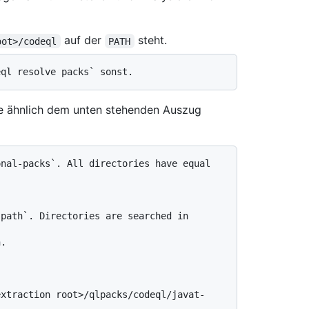
auf der
steht.
oot>/codeql
PATH
abe ähnlich dem unten stehenden Auszug
nal-packs`. All directories have equal 
path`. Directories are searched in 
.
