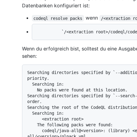
Datenbanken konfiguriert ist:
wenn
codeql resolve packs
/<extraction r
Wenn du erfolgreich bist, solltest du eine Ausg
sehen:
Searching directories specified by `--additio
priority.

  Searching in:

    No packs were found at this location.

Searching directories specified by `--search-
order.

Searching the root of the CodeQL distribution
  Searching in:

      <extraction root>

    The following packs were found:

      codeql/java-all@<version>: (library) <extraction root>/qlpacks/codeql/javat-
all/<version>/qlpack.yml
