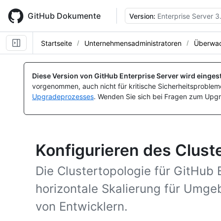
Skip
to
GitHub Dokumente
Version:
Enterprise Server 3
main
content
Startseite
Unternehmensadministratoren
Überwac
Diese Version von GitHub Enterprise Server wird eingest
vorgenommen, auch nicht für kritische Sicherheitsprobleme
Upgradeprozesses
. Wenden Sie sich bei Fragen zum Upgr
Konfigurieren des Clust
Die Clustertopologie für GitHub 
horizontale Skalierung für Umg
von Entwicklern.