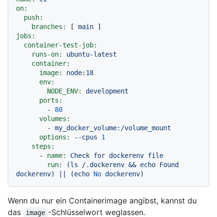
on:
push:
branches:
 [ 
main
jobs:
container-test-job:
runs-on:
ubuntu-latest
container:
image:
node:18
env:
NODE_ENV:
development
ports:
-
80
volumes:
-
my_docker_volume:/volume_mount
options:
--cpus
1
steps:
-
name:
Check
for
dockerenv
file
run:
(ls
/.dockerenv
&&
echo
Found
dockerenv)
||
(echo
No
dockerenv)
Wenn du nur ein Containerimage angibst, kannst du
das
-Schlüsselwort weglassen.
image