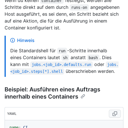
Wenn du keinen
festlegst, werden alle
container
Schritte direkt auf dem durch
angegebenen
runs-on
Host ausgeführt, es sei denn, ein Schritt bezieht sich
auf eine Aktion, die für die Ausführung in einem
Container konfiguriert ist.
Hinweis
Die Standardshell für
-Schritte innerhalb
run
eines Containers lautet
anstatt
. Dies
sh
bash
kann mit
oder
jobs.<job_id>.defaults.run
jobs.
überschrieben werden.
<job_id>.steps[*].shell
Beispiel: Ausführen eines Auftrags
innerhalb eines Containers
YAML
name:
CI