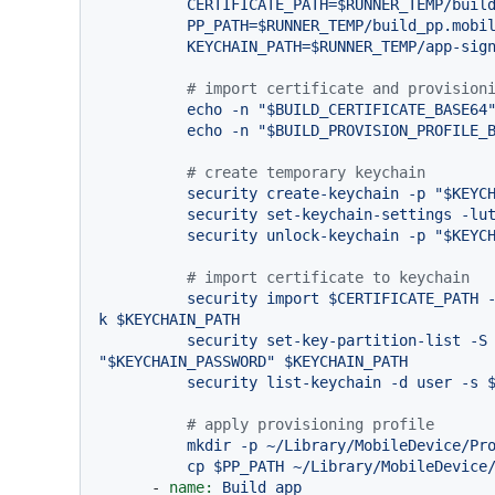
          CERTIFICATE_PATH=$RUNNER_TEMP/build_certificate.p12

          PP_PATH=$RUNNER_TEMP/build_pp.mobileprovision

# import certificate and provision
echo
-n
"$BUILD_CERTIFICATE_BASE64
echo
-n
"$BUILD_PROVISION_PROFILE_
# create temporary keychain
security
create-keychain
-p
"$KEYC
security
set-keychain-settings
-lu
security
unlock-keychain
-p
"$KEYC
# import certificate to keychain
security
import
$CERTIFICATE_PATH
k
$KEYCHAIN_PATH
security
set-key-partition-list
-S
"$KEYCHAIN_PASSWORD"
$KEYCHAIN_PATH
security
list-keychain
-d
user
-s
# apply provisioning profile
mkdir
-p
~/Library/MobileDevice/Pr
cp
$PP_PATH
~/Library/MobileDevice
-
name:
Build
app