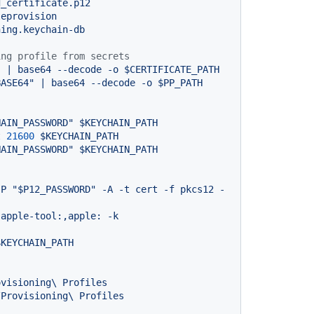
ing profile from secrets
"
|
base64
--decode
-o
$CERTIFICATE_PATH
BASE64"
|
base64
--decode
-o
$PP_PATH
HAIN_PASSWORD"
$KEYCHAIN_PATH
t
21600
$KEYCHAIN_PATH
HAIN_PASSWORD"
$KEYCHAIN_PATH
-P
"$P12_PASSWORD"
-A
-t
cert
-f
pkcs12
-
apple-tool:,apple:
-k
$KEYCHAIN_PATH
ovisioning\
Profiles
/Provisioning\
Profiles