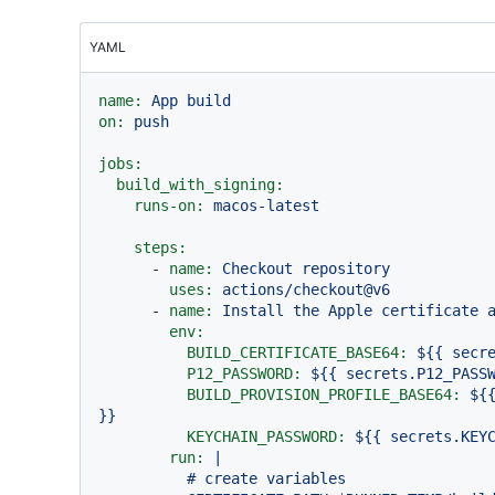
YAML
name:
App
build
on:
push
jobs:
build_with_signing:
runs-on:
macos-latest
steps:
-
name:
Checkout
repository
uses:
actions/checkout@v6
-
name:
Install
the
Apple
certificate
env:
BUILD_CERTIFICATE_BASE64:
${{
secr
P12_PASSWORD:
${{
secrets.P12_PASS
BUILD_PROVISION_PROFILE_BASE64:
${
}}
KEYCHAIN_PASSWORD:
${{
secrets.KEY
run:
|

          # create variables
