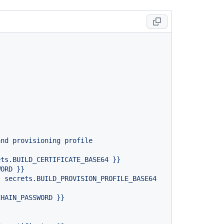
and
provisioning
profile
ets.BUILD_CERTIFICATE_BASE64
}}
WORD
}}
{
secrets.BUILD_PROVISION_PROFILE_BASE64
CHAIN_PASSWORD
}}