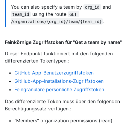
You can also specify a team by
and
org_id
using the route
team_id
GET 
.
/organizations/{org_id}/team/{team_id}
Feinkörnige Zugriffstoken für "Get a team by name"
Dieser Endpunkt funktioniert mit den folgenden
differenzierten Tokentypen.
:
GitHub App-Benutzerzugriffstoken
GitHub-App-Installations-Zugriffstoken
Feingranulare persönliche Zugriffstoken
Das differenzierte Token muss über den folgenden
Berechtigungssatz verfügen.:
"Members" organization permissions (read)