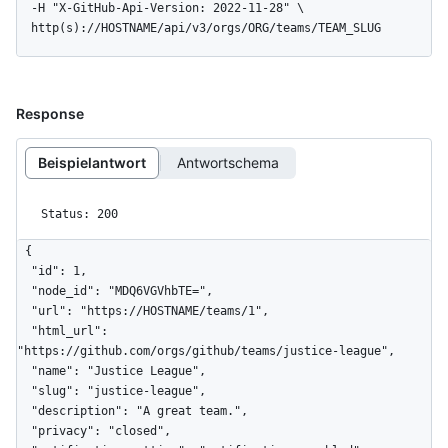
  -H "X-GitHub-Api-Version: 2022-11-28" \

  http(s)://HOSTNAME/api/v3/orgs/ORG/teams/TEAM_SLUG
Response
Beispielantwort
Antwortschema
Status: 200
{

  "id": 1,

  "node_id": "MDQ6VGVhbTE=",

  "url": "https://HOSTNAME/teams/1",

  "html_url": 
"https://github.com/orgs/github/teams/justice-league",

  "name": "Justice League",

  "slug": "justice-league",

  "description": "A great team.",

  "privacy": "closed",
