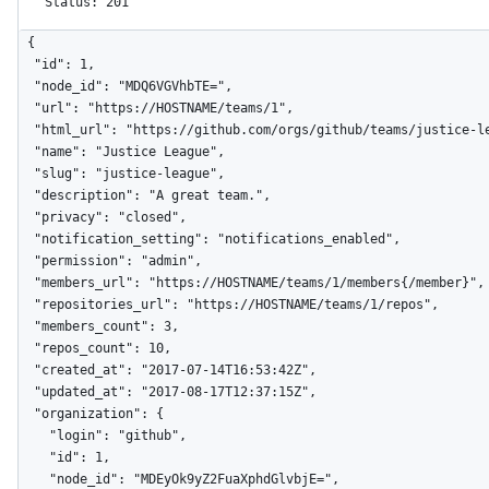
Status: 201
{

  "id": 1,

  "node_id": "MDQ6VGVhbTE=",

  "url": "https://HOSTNAME/teams/1",

  "html_url": "https://github.com/orgs/github/teams/justice-league",

  "name": "Justice League",

  "slug": "justice-league",

  "description": "A great team.",

  "privacy": "closed",

  "notification_setting": "notifications_enabled",

  "permission": "admin",

  "members_url": "https://HOSTNAME/teams/1/members{/member}",

  "repositories_url": "https://HOSTNAME/teams/1/repos",

  "members_count": 3,

  "repos_count": 10,

  "created_at": "2017-07-14T16:53:42Z",

  "updated_at": "2017-08-17T12:37:15Z",

  "organization": {

    "login": "github",

    "id": 1,

    "node_id": "MDEyOk9yZ2FuaXphdGlvbjE=",
