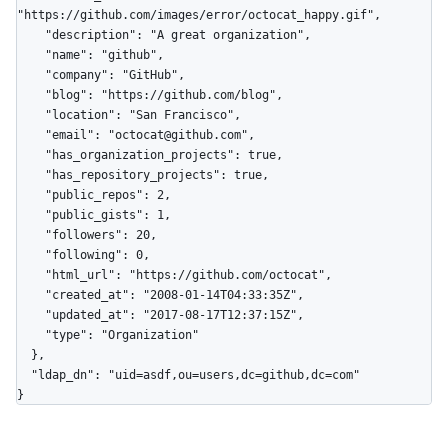
"https://github.com/images/error/octocat_happy.gif",

    "description": "A great organization",

    "name": "github",

    "company": "GitHub",

    "blog": "https://github.com/blog",

    "location": "San Francisco",

    "email": "octocat@github.com",

    "has_organization_projects": true,

    "has_repository_projects": true,

    "public_repos": 2,

    "public_gists": 1,

    "followers": 20,

    "following": 0,

    "html_url": "https://github.com/octocat",

    "created_at": "2008-01-14T04:33:35Z",

    "updated_at": "2017-08-17T12:37:15Z",

    "type": "Organization"

  },

  "ldap_dn": "uid=asdf,ou=users,dc=github,dc=com"

}