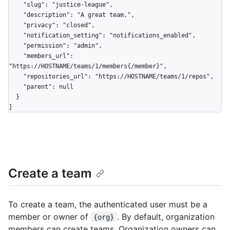
    "slug": "justice-league",

    "description": "A great team.",

    "privacy": "closed",

    "notification_setting": "notifications_enabled",

    "permission": "admin",

    "members_url": 
"https://HOSTNAME/teams/1/members{/member}",

    "repositories_url": "https://HOSTNAME/teams/1/repos",

    "parent": null

  }

]
Create a team
To create a team, the authenticated user must be a
member or owner of
. By default, organization
{org}
members can create teams. Organization owners can