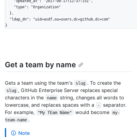
    "updated_at": "2017-08-17T12:37:15Z",

    "type": "Organization"

  },

  "ldap_dn": "uid=asdf,ou=users,dc=github,dc=com"

}
Get a team by name
Gets a team using the team's
. To create the
slug
, GitHub Enterprise Server replaces special
slug
characters in the
string, changes all words to
name
lowercase, and replaces spaces with a
separator.
-
For example,
would become
"My TEam Näme"
my-
.
team-name
Note