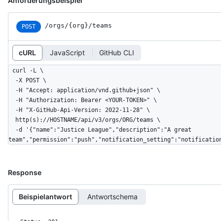
Anforderungsbeispiel
/orgs/{org}/teams
POST
cURL
JavaScript
GitHub CLI
curl -L \

  -X POST \

  -H "Accept: application/vnd.github+json" \

  -H "Authorization: Bearer <YOUR-TOKEN>" \

  -H "X-GitHub-Api-Version: 2022-11-28" \

  http(s)://HOSTNAME/api/v3/orgs/ORG/teams \

  -d '{"name":"Justice League","description":"A great 
team","permission":"push","notification_setting":"notificatio
Response
Beispielantwort
Antwortschema