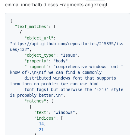
einmal innerhalb dieses Fragments angezeigt.
{
"text_matches"
:
[
{
"object_url"
:
"https://api.github.com/repositories/215335/iss
ues/132"
,
"object_type"
:
"Issue"
,
"property"
:
"body"
,
"fragment"
:
"comprehensive windows font I 
know of).\n\nIf we can find a commonly

      distributed windows font that supports 
them then no problem (we can use html

      font tags) but otherwise the '(21)' style 
is probably better.\n"
,
"matches"
:
[
{
"text"
:
"windows"
,
"indices"
:
[
14
,
21