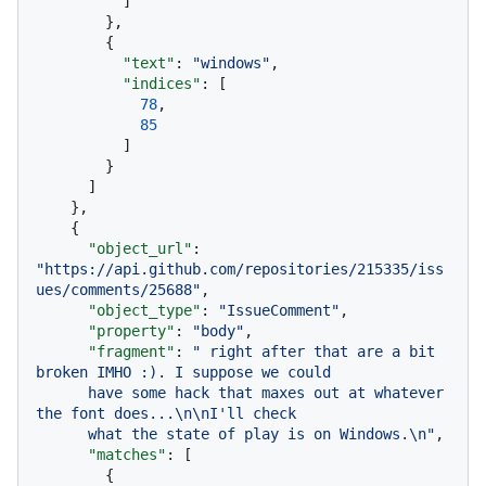
]
}
,
{
"text"
:
"windows"
,
"indices"
:
[
78
,
85
]
}
]
}
,
{
"object_url"
:
"https://api.github.com/repositories/215335/iss
ues/comments/25688"
,
"object_type"
:
"IssueComment"
,
"property"
:
"body"
,
"fragment"
:
" right after that are a bit 
broken IMHO :). I suppose we could

      have some hack that maxes out at whatever 
the font does...\n\nI'll check

      what the state of play is on Windows.\n"
,
"matches"
:
[
{