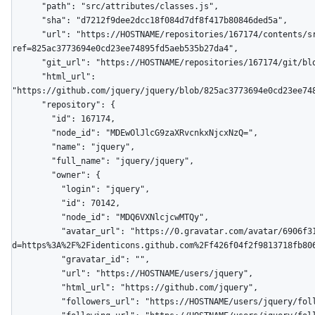
      "path": "src/attributes/classes.js",

      "sha": "d7212f9dee2dcc18f084d7df8f417b80846ded5a",

      "url": "https://HOSTNAME/repositories/167174/contents/src/attributes/classes.js?
ref=825ac3773694e0cd23ee74895fd5aeb535b27da4",

      "git_url": "https://HOSTNAME/repositories/167174/git/blobs/d7212f9dee2dcc18f084d7df8f417b80846ded5a",

      "html_url": 
"https://github.com/jquery/jquery/blob/825ac3773694e0cd23ee748
      "repository": {

        "id": 167174,

        "node_id": "MDEwOlJlcG9zaXRvcnkxNjcxNzQ=",

        "name": "jquery",

        "full_name": "jquery/jquery",

        "owner": {

          "login": "jquery",

          "id": 70142,

          "node_id": "MDQ6VXNlcjcwMTQy",

          "avatar_url": "https://0.gravatar.com/avatar/6906f317a4733f4379b06c32229ef02f?
d=https%3A%2F%2Fidenticons.github.com%2Ff426f04f2f9813718fb806
          "gravatar_id": "",

          "url": "https://HOSTNAME/users/jquery",

          "html_url": "https://github.com/jquery",

          "followers_url": "https://HOSTNAME/users/jquery/followers",
