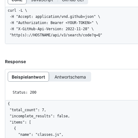
curl -L \

  -H "Accept: application/vnd.github+json" \

  -H "Authorization: Bearer <YOUR-TOKEN>" \

  -H "X-GitHub-Api-Version: 2022-11-28" \

  "http(s)://HOSTNAME/api/v3/search/code?q=Q"
Response
Beispielantwort
Antwortschema
Status: 200
{

  "total_count": 7,

  "incomplete_results": false,

  "items": [

    {

      "name": "classes.js",
