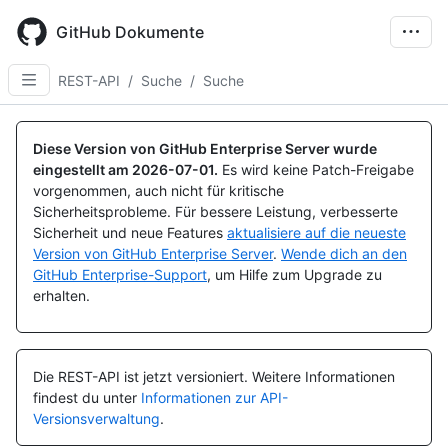
Skip
to
GitHub Dokumente
main
content
REST-API
/
Suche
/
Suche
Name, Typ,
Name, Typ,
Name, Typ,
Name, Typ,
Name, Typ,
Name, Typ,
Name, Typ,
Name, Typ,
Name, Typ,
Name, Typ,
Name, Typ,
Name, Typ,
Name, Typ,
Name, Typ,
BESCHREIBUNG
BESCHREIBUNG
BESCHREIBUNG
BESCHREIBUNG
BESCHREIBUNG
BESCHREIBUNG
BESCHREIBUNG
BESCHREIBUNG
BESCHREIBUNG
BESCHREIBUNG
BESCHREIBUNG
BESCHREIBUNG
BESCHREIBUNG
BESCHREIBUNG
Diese Version von GitHub Enterprise Server wurde
eingestellt am
2026-07-01
.
Es wird keine Patch-Freigabe
vorgenommen, auch nicht für kritische
Sicherheitsprobleme. Für bessere Leistung, verbesserte
Sicherheit und neue Features
aktualisiere auf die neueste
Version von GitHub Enterprise Server
.
Wende dich an den
GitHub Enterprise-Support
, um Hilfe zum Upgrade zu
erhalten.
Die REST-API ist jetzt versioniert.
Weitere Informationen
findest du unter
Informationen zur API-
Versionsverwaltung
.