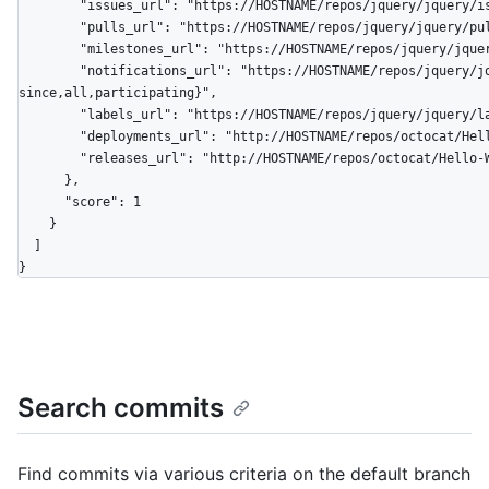
        "issues_url": "https://HOSTNAME/repos/jquery/jquery/issues{/number}",

        "pulls_url": "https://HOSTNAME/repos/jquery/jquery/pulls{/number}",

        "milestones_url": "https://HOSTNAME/repos/jquery/jquery/milestones{/number}",

        "notifications_url": "https://HOSTNAME/repos/jquery/jquery/notifications{?
since,all,participating}",

        "labels_url": "https://HOSTNAME/repos/jquery/jquery/labels{/name}",

        "deployments_url": "http://HOSTNAME/repos/octocat/Hello-World/deployments",

        "releases_url": "http://HOSTNAME/repos/octocat/Hello-World/releases{/id}"

      },

      "score": 1

    }

  ]

}
Search commits
Find commits via various criteria on the default branch