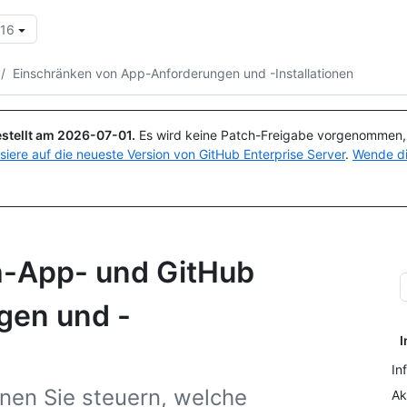
.16
Suchen oder Fragen
Copilot
/
Einschränken von App-Anforderungen und -Installationen
stellt am
2026-07-01
.
Es wird keine Patch-Freigabe vorgenommen, a
isiere auf die neueste Version von GitHub Enterprise Server
.
Wende di
h-App- und GitHub
gen und -
I
In
nen Sie steuern, welche
Ak