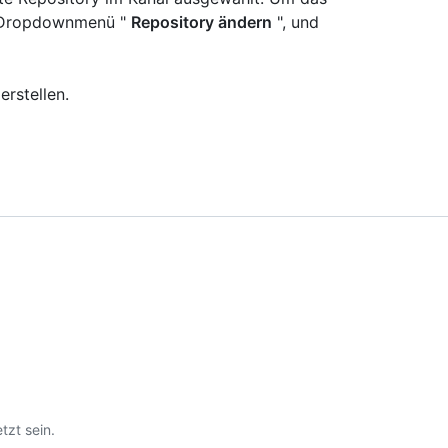
as Dropdownmenü "
Repository ändern
", und
rstellen.
tzt sein.