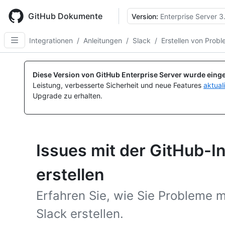
Skip
to
GitHub Dokumente
Version:
Enterprise Server 3
main
content
Integrationen
/
Anleitungen
/
Slack
/
Erstellen von Prob
Diese Version von GitHub Enterprise Server wurde einge
Leistung, verbesserte Sicherheit und neue Features
aktual
Upgrade zu erhalten.
Issues mit der GitHub-In
erstellen
Erfahren Sie, wie Sie Probleme m
Slack erstellen.