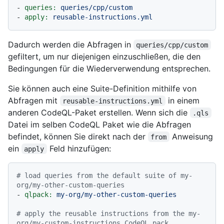
-
queries:
queries/cpp/custom
-
apply:
reusable-instructions.yml
Dadurch werden die Abfragen in
queries/cpp/custom
gefiltert, um nur diejenigen einzuschließen, die den
Bedingungen für die Wiederverwendung entsprechen.
Sie können auch eine Suite-Definition mithilfe von
Abfragen mit
in einem
reusable-instructions.yml
anderen CodeQL-Paket erstellen. Wenn sich die
.qls
Datei im selben CodeQL Paket wie die Abfragen
befindet, können Sie direkt nach der
Anweisung
from
ein
Feld hinzufügen:
apply
# load queries from the default suite of my-
org/my-other-custom-queries
-
qlpack:
my-org/my-other-custom-queries
# apply the reusable instructions from the my-
org/my-custom-instructions CodeQL pack