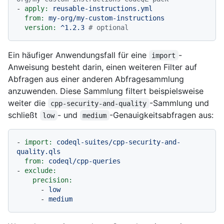
-
apply:
reusable-instructions.yml
from:
my-org/my-custom-instructions
version:
^1.2.3
# optional
Ein häufiger Anwendungsfall für eine
-
import
Anweisung besteht darin, einen weiteren Filter auf
Abfragen aus einer anderen Abfragesammlung
anzuwenden. Diese Sammlung filtert beispielsweise
weiter die
-Sammlung und
cpp-security-and-quality
schließt
- und
-Genauigkeitsabfragen aus:
low
medium
-
import:
codeql-suites/cpp-security-and-
quality.qls
from:
codeql/cpp-queries
-
exclude:
precision:
-
low
-
medium