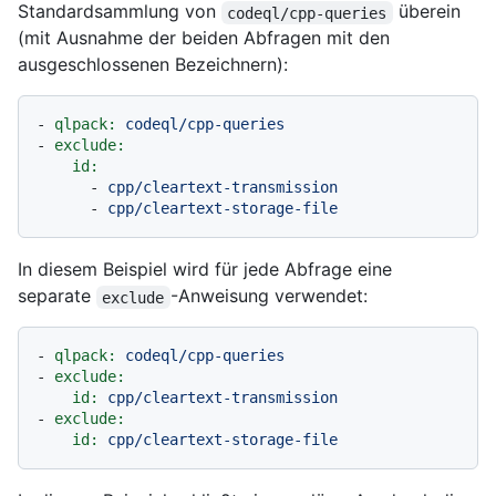
Standardsammlung von
überein
codeql/cpp-queries
(mit Ausnahme der beiden Abfragen mit den
ausgeschlossenen Bezeichnern):
-
qlpack:
codeql/cpp-queries
-
exclude:
id:
-
cpp/cleartext-transmission
-
cpp/cleartext-storage-file
In diesem Beispiel wird für jede Abfrage eine
separate
-Anweisung verwendet:
exclude
-
qlpack:
codeql/cpp-queries
-
exclude:
id:
cpp/cleartext-transmission
-
exclude:
id:
cpp/cleartext-storage-file