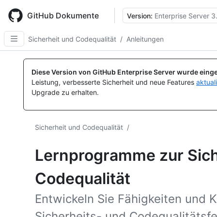
Skip
to
GitHub Dokumente
Version:
Enterprise Server 3
main
content
Sicherheit und Codequalität
/
Anleitungen
Diese Version von GitHub Enterprise Server wurde einge
Leistung, verbesserte Sicherheit und neue Features
aktual
Upgrade zu erhalten.
Sicherheit und Codequalität
/
Lernprogramme zur Sich
Codequalität
Entwickeln Sie Fähigkeiten und K
Sicherheits- und Codequalitätsf