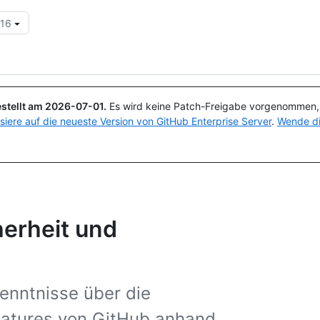
.16
Suchen oder Fragen
Copilot
stellt am
2026-07-01
.
Es wird keine Patch-Freigabe vorgenommen, a
isiere auf die neueste Version von GitHub Enterprise Server
.
Wende di
erheit und
enntnisse über die
eatures von GitHub anhand