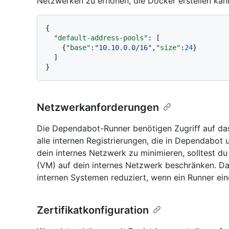
Netzwerken zu erhöhen, die Docker erstellen kan
{
"default-address-pools"
:
[
{
"base"
:
"10.10.0.0/16"
,
"size"
:
24
}
]
}
Netzwerkanforderungen
Die Dependabot-Runner benötigen Zugriff auf das 
alle internen Registrierungen, die in Dependabot
dein internes Netzwerk zu minimieren, solltest du
(VM) auf dein internes Netzwerk beschränken. Da
internen Systemen reduziert, wenn ein Runner ein
Zertifikatkonfiguration