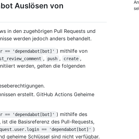
An
bot Auslösen von
se
s in den zugehörigen Pull Requests und
nisse werden jedoch anders behandelt.
) mithilfe von
or == 'dependabot[bot]'
,
,
,
st_review_comment
push
create
nitiiert werden, gelten die folgenden
eseberechtigungen.
issen erstellt. GitHub Actions Geheime
) mithilfe des
or == 'dependabot[bot]'
n, ist die Basisreferenz des Pull-Requests,
)
quest.user.login == 'dependabot[bot]'
nd geheime Schlüssel sind nicht verfügbar.