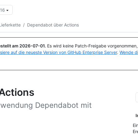
.16
Suchen oder Fragen
Copilot
Lieferkette
/
Dependabot über Actions
stellt am
2026-07-01
.
Es wird keine Patch-Freigabe vorgenommen, a
isiere auf die neueste Version von GitHub Enterprise Server
.
Wende di
Actions
Verwendung Dependabot mit
I
Ei
Er