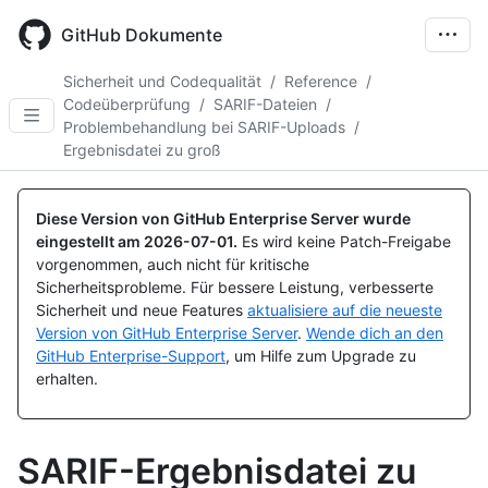
Skip
to
GitHub Dokumente
main
content
Sicherheit und Codequalität
/
Reference
/
Codeüberprüfung
/
SARIF-Dateien
/
Problembehandlung bei SARIF-Uploads
/
Ergebnisdatei zu groß
Diese Version von GitHub Enterprise Server wurde
eingestellt am
2026-07-01
.
Es wird keine Patch-Freigabe
vorgenommen, auch nicht für kritische
Sicherheitsprobleme. Für bessere Leistung, verbesserte
Sicherheit und neue Features
aktualisiere auf die neueste
Version von GitHub Enterprise Server
.
Wende dich an den
GitHub Enterprise-Support
, um Hilfe zum Upgrade zu
erhalten.
SARIF-Ergebnisdatei zu