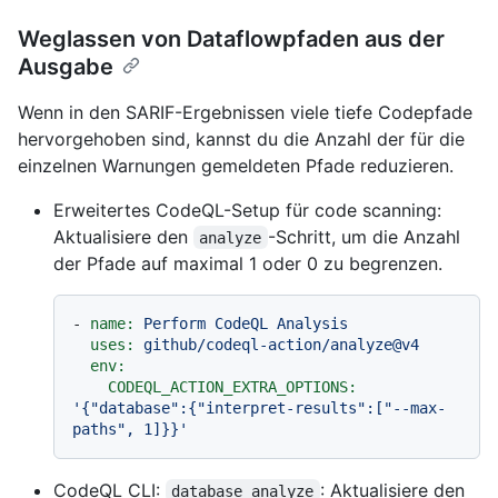
Weglassen von Dataflowpfaden aus der
Ausgabe
Wenn in den SARIF-Ergebnissen viele tiefe Codepfade
hervorgehoben sind, kannst du die Anzahl der für die
einzelnen Warnungen gemeldeten Pfade reduzieren.
Erweitertes CodeQL-Setup für code scanning:
Aktualisiere den
-Schritt, um die Anzahl
analyze
der Pfade auf maximal 1 oder 0 zu begrenzen.
-
name:
Perform
CodeQL
Analysis
uses:
github/codeql-action/analyze@v4
env:
CODEQL_ACTION_EXTRA_OPTIONS:
'{"database":{"interpret-results":["--max-
paths", 1]}}'
CodeQL CLI:
: Aktualisiere den
database analyze