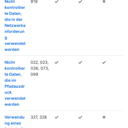
Nicht
918
kontrollier
te Daten,
die in der
Netzwerka
nforderun
g
verwendet
werden
Nicht
022, 023,
kontrollier
036, 073,
te Daten,
099
die im
Pfadausdr
uck
verwendet
werden
Verwendu
327, 328
ng eines