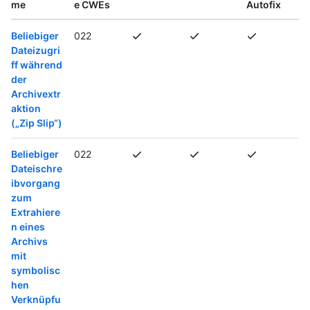
me
e CWEs
Autofix
Beliebiger
022
Dateizugri
ff während
der
Archivextr
aktion
(„Zip Slip“)
Beliebiger
022
Dateischre
ibvorgang
zum
Extrahiere
n eines
Archivs
mit
symbolisc
hen
Verknüpfu