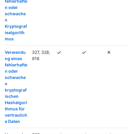
fehlerhafte
n oder
schwache
n
Kryptograf
iealgorith
mus
Verwendu
327, 328,
ng eines
916
fehlerhafte
n oder
schwache
n
kryptograf
ischen
Hashalgori
thmus für
vertraulich
e Daten