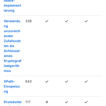
llback-
Implement
ierung
Verwendu
338
ng
unzureich
ender
Zufallszah
len als
Schlüssel
eines
Kryptograf
iealgorith
mus
XPath-
643
Einspeisu
ng
Protokollei
117