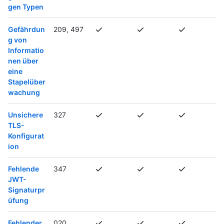
gen Typen
Gefährdun
209, 497
g von
Informatio
nen über
eine
Stapelüber
wachung
Unsichere
327
TLS-
Konfigurat
ion
Fehlende
347
JWT-
Signaturpr
üfung
Fehlender
020