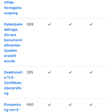
HTML-
Vorlagene
scaping
Datenbank
089
abfrage,
die aus
benutzerd
efinierten
Quellen
erstellt
wurde
Deaktiviert
295
e TLS-
Zertifikats
überprüfu
ng
Einspeisu
640
ng von E-