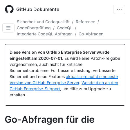
Skip
to
GitHub Dokumente
main
content
Sicherheit und Codequalität
/
Reference
/
Codeüberprüfung
/
CodeQL
/
Integrierte CodeQL-Abfragen
/
Go-Abfragen
Diese Version von GitHub Enterprise Server wurde
eingestellt am
2026-07-01
.
Es wird keine Patch-Freigabe
vorgenommen, auch nicht für kritische
Sicherheitsprobleme. Für bessere Leistung, verbesserte
Sicherheit und neue Features
aktualisiere auf die neueste
Version von GitHub Enterprise Server
.
Wende dich an den
GitHub Enterprise-Support
, um Hilfe zum Upgrade zu
erhalten.
Go-Abfragen für die