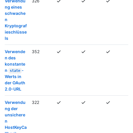
Verwendu
326
ng eines
schwache
n
Kryptograf
ieschlüsse
ls
Verwende
352
n des
konstante
n
-
state
Werts in
der OAuth
2.0-URL
Verwendu
322
ng der
unsichere
n
HostKeyCa