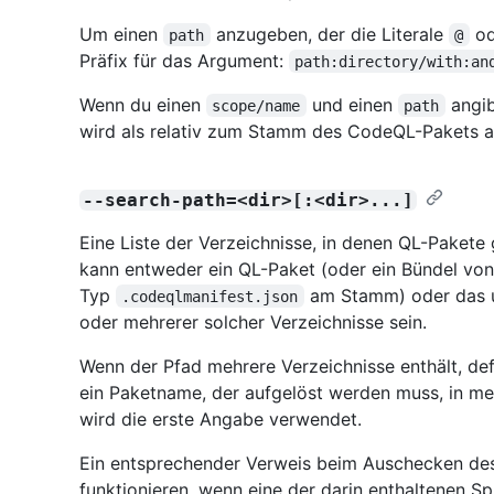
Um einen
anzugeben, der die Literale
o
path
@
Präfix für das Argument:
path:directory/with:an
Wenn du einen
und einen
angib
scope/name
path
wird als relativ zum Stamm des CodeQL-Pakets 
--search-path=<dir>[:<dir>...]
Eine Liste der Verzeichnisse, in denen QL-Paket
kann entweder ein QL-Paket (oder ein Bündel von
Typ
am Stamm) oder das u
.codeqlmanifest.json
oder mehrerer solcher Verzeichnisse sein.
Wenn der Pfad mehrere Verzeichnisse enthält, defi
ein Paketname, der aufgelöst werden muss, in meh
wird die erste Angabe verwendet.
Ein entsprechender Verweis beim Auschecken de
funktionieren, wenn eine der darin enthaltenen S