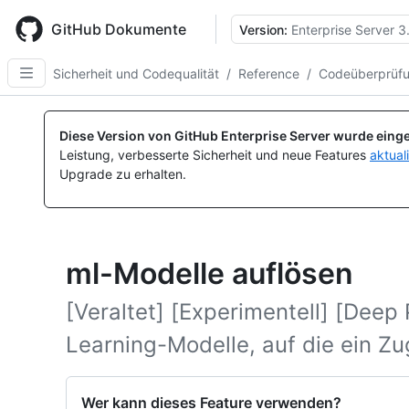
Skip
to
GitHub Dokumente
Version:
Enterprise Server 3
main
content
Sicherheit und Codequalität
/
Reference
/
Codeüberprüf
Diese Version von GitHub Enterprise Server wurde einge
Leistung, verbesserte Sicherheit und neue Features
aktual
Upgrade zu erhalten.
ml-Modelle auflösen
[Veraltet] [Experimentell] [Deep
Learning-Modelle, auf die ein Zug
Wer kann dieses Feature verwenden?