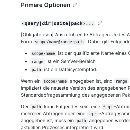
Primäre Optionen
<query|dir|suite|pack>...
[Obligatorisch] Auszuführende Abfragen. Jedes A
Form
. Dabei gilt Folgende
scope/name@range:path
ist der qualifizierte Name eines
scope/name
ist ein SemVer-Bereich.
range
ist ein Dateisystempfad.
path
Wenn ein
angegeben ist, sind
scope/name
range
impliziert die neueste Version des angegebenen P
Standardabfragesammlung des angegebenen Pak
Der
kann Folgendes sein: eine
-Abfrag
path
*.ql
mehreren Abfragen oder eine
-Abfragesamm
.qls
angegeben ist, muss ein
angegeben werden, 
path
aktuellen Prozesses interpretiert wird.