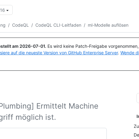
.16
Suchen oder Fragen
Copilot
ung
/
CodeQL
/
CodeQL CLI-Leitfaden
/
ml-Modelle auflösen
stellt am
2026-07-01
.
Es wird keine Patch-Freigabe vorgenommen, a
isiere auf die neueste Version von GitHub Enterprise Server
.
Wende di
 Plumbing] Ermittelt Machine
riff möglich ist.
I
Zu
De