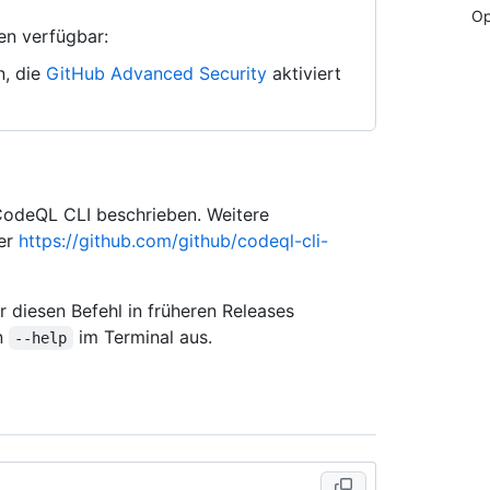
Op
en verfügbar:
n, die
GitHub Advanced Security
aktiviert
 CodeQL CLI beschrieben. Weitere
ter
https://github.com/github/codeql-cli-
 diesen Befehl in früheren Releases
on
im Terminal aus.
--help