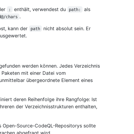
der
enthält, verwendest du
als
:
path:
.
d@/chars
st, kann der
nicht absolut sein. Er
path
ausgewertet.
e gefunden werden können. Jedes Verzeichnis
 Paketen mit einer Datei vom
nmittelbar übergeordnete Element eines
niert deren Reihenfolge ihre Rangfolge: Ist
reren der Verzeichnisstrukturen enthalten,
s Open-Source-CodeQL-Repositorys sollte
prachen abgefragt wird.