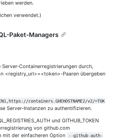
rieben werden.
ichen verwendet.)
eQL-Paket-Managers
e Server-Containerregistrierungen durch,
von <registry_url>=<token>-Paaren übergeben
EN1,https://containers.GHEHOSTNAME2/v2/=TOK
e Server-Instanzen zu authentifizieren.
EQL_REGISTRIES_AUTH und GITHUB_TOKEN
rregistrierung von github.com
en mit der einfacheren Option
--github-auth-