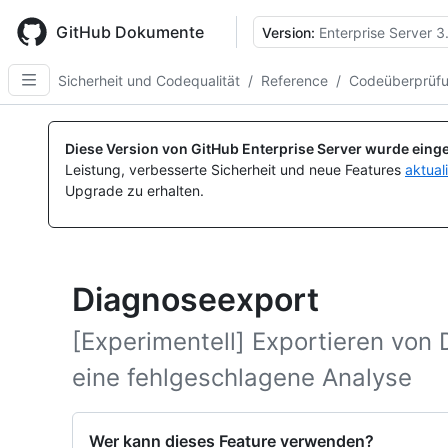
Skip
to
GitHub Dokumente
Version:
Enterprise Server 3
main
content
Sicherheit und Codequalität
/
Reference
/
Codeüberprüf
Diese Version von GitHub Enterprise Server wurde einge
Leistung, verbesserte Sicherheit und neue Features
aktual
Upgrade zu erhalten.
Diagnoseexport
[Experimentell] Exportieren von
eine fehlgeschlagene Analyse
Wer kann dieses Feature verwenden?