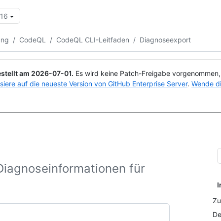
.16
Suchen oder Fragen
Copilot
ung
/
CodeQL
/
CodeQL CLI-Leitfaden
/
Diagnoseexport
stellt am
2026-07-01
.
Es wird keine Patch-Freigabe vorgenommen, a
isiere auf die neueste Version von GitHub Enterprise Server
.
Wende di
 Diagnoseinformationen für
I
Zu
De