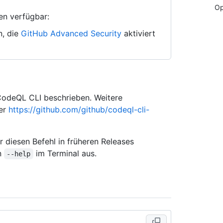
Op
en verfügbar:
n, die
GitHub Advanced Security
aktiviert
 CodeQL CLI beschrieben. Weitere
ter
https://github.com/github/codeql-cli-
 diesen Befehl in früheren Releases
on
im Terminal aus.
--help