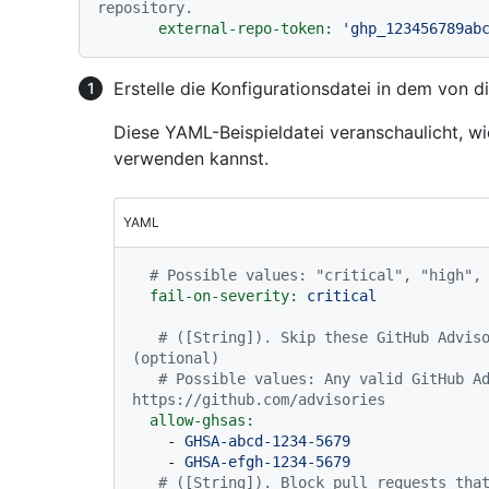
repository.
external-repo-token:
'ghp_123456789ab
Erstelle die Konfigurationsdatei in dem von 
Diese YAML-Beispieldatei veranschaulicht, w
verwenden kannst.
YAML
# Possible values: "critical", "high",
fail-on-severity:
critical
# ([String]). Skip these GitHub Adviso
(optional)
# Possible values: Any valid GitHub Ad
https://github.com/advisories
allow-ghsas:
-
GHSA-abcd-1234-5679
-
GHSA-efgh-1234-5679
# ([String]). Block pull requests that