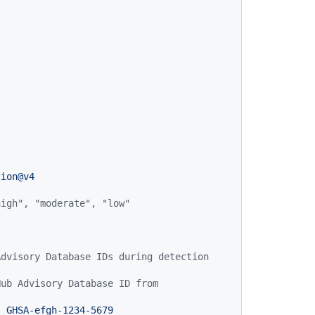
tion@v4
high", "moderate", "low"
dvisory Database IDs during detection 
ub Advisory Database ID from 
,
GHSA-efgh-1234-5679