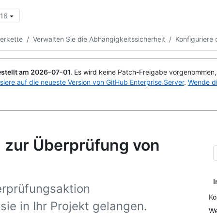
.16
Suchen oder Fragen
Copilot
ferkette
/
Verwalten Sie die Abhängigkeitssicherheit
/
Konfiguriere
stellt am
2026-07-01
.
Es wird keine Patch-Freigabe vorgenommen, a
isiere auf die neueste Version von GitHub Enterprise Server
.
Wende di
n zur Überprüfung von
I
erprüfungsaktion
Ko
ie in Ihr Projekt gelangen.
We