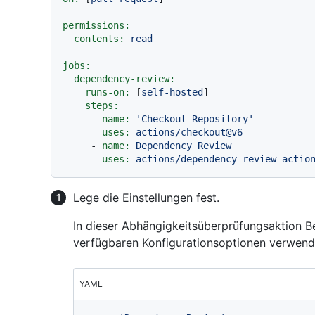
permissions:
contents:
read
jobs:
dependency-review:
runs-on:
 [
self-hosted
]

steps:
-
name:
'Checkout Repository'
uses:
actions/checkout@v6
-
name:
Dependency
Review
uses:
actions/dependency-review-actio
Lege die Einstellungen fest.
In dieser Abhängigkeitsüberprüfungsaktion Bei
verfügbaren Konfigurationsoptionen verwen
YAML