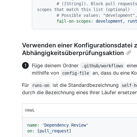
# ([String]). Block pull requests
scopes that match this list (optional)
# Possible values: "development"
fail-on-scopes:
development,
run
Verwenden einer Konfigurationsdatei 
Abhängigkeitsüberprüfungsaktion
Füge deinem Ordner
eine
.github/workflows
mithilfe von
an, dass du eine Ko
config-file
Für
ist die Standardbezeichnung
runs-on
self-h
durch die Bezeichnung eines Ihrer Läufer ersetzen
YAML
name:
'Dependency Review'
on:
 [
pull_request
]
