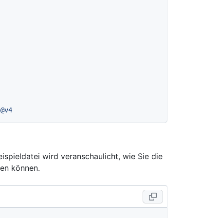
n@v4
spieldatei wird veranschaulicht, wie Sie die
den können.