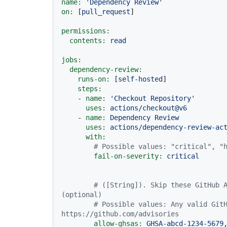
name:
'Dependency Review'
on:
 [
pull_request
]

permissions:
contents:
read
jobs:
dependency-review:
runs-on:
 [
self-hosted
]

steps:
-
name:
'Checkout Repository'
uses:
actions/checkout@v6
-
name:
Dependency
Review
uses:
actions/dependency-review-ac
with:
# Possible values: "critical", "
fail-on-severity:
critical
# ([String]). Skip these GitHub A
(optional)
# Possible values: Any valid GitH
https://github.com/advisories
allow-ghsas:
GHSA-abcd-1234-5679