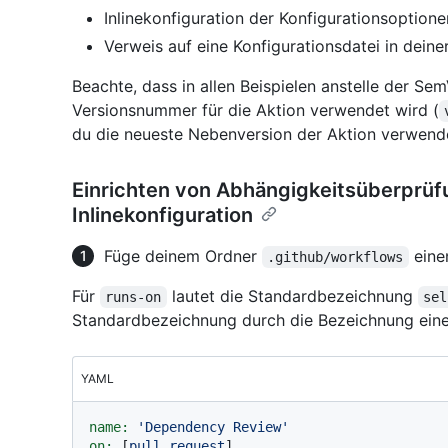
Inlinekonfiguration der Konfigurationsoption
Verweis auf eine Konfigurationsdatei in dein
Beachte, dass in allen Beispielen anstelle der S
Versionsnummer für die Aktion verwendet wird (
du die neueste Nebenversion der Aktion verwend
Einrichten von Abhängigkeitsüberprüfu
Inlinekonfiguration
Füge deinem Ordner
eine
.github/workflows
Für
lautet die Standardbezeichnung
runs-on
sel
Standardbezeichnung durch die Bezeichnung eines
YAML
name:
'Dependency Review'
on:
 [
pull_request
]
