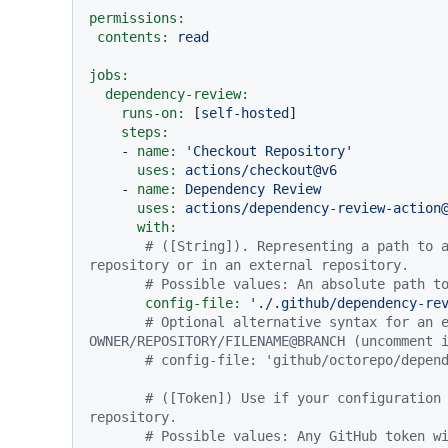
permissions:
contents:
read
jobs:
dependency-review:
runs-on:
 [
self-hosted
]

steps:
-
name:
'Checkout Repository'
uses:
actions/checkout@v6
-
name:
Dependency
Review
uses:
actions/dependency-review-action
with:
# ([String]). Representing a path to a
repository or in an external repository.
# Possible values: An absolute path t
config-file:
'./.github/dependency-re
# Optional alternative syntax for an e
OWNER/REPOSITORY/FILENAME@BRANCH (uncomment 
# config-file: 'github/octorepo/depen
# ([Token]) Use if your configuration 
repository.
# Possible values: Any GitHub token wi