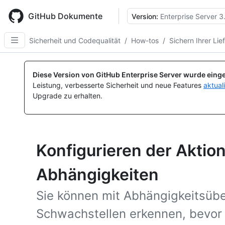
Skip
to
GitHub Dokumente
Version:
Enterprise Server 3
main
content
Sicherheit und Codequalität
/
How-tos
/
Sichern Ihrer Lie
Diese Version von GitHub Enterprise Server wurde einge
Leistung, verbesserte Sicherheit und neue Features
aktual
Upgrade zu erhalten.
Konfigurieren der Aktio
Abhängigkeiten
Sie können mit Abhängigkeitsüb
Schwachstellen erkennen, bevor s