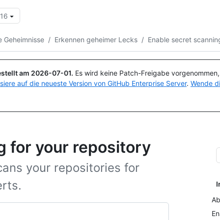
.16
Suchen oder Fragen
Copilot
e Geheimnisse
/
Erkennen geheimer Lecks
/
Enable secret scannin
stellt am
2026-07-01
.
Es wird keine Patch-Freigabe vorgenommen, a
isiere auf die neueste Version von GitHub Enterprise Server
.
Wende di
 for your repository
ans your repositories for
rts.
I
Ab
En