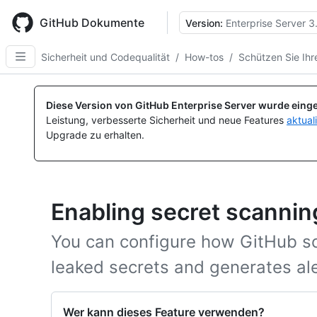
Skip
to
GitHub Dokumente
Version:
Enterprise Server 3
main
content
Sicherheit und Codequalität
/
How-tos
/
Schützen Sie Ihr
Diese Version von GitHub Enterprise Server wurde einge
Leistung, verbesserte Sicherheit und neue Features
aktual
Upgrade zu erhalten.
Enabling secret scanning
You can configure how GitHub sc
leaked secrets and generates ale
Wer kann dieses Feature verwenden?