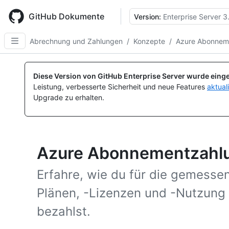
Skip
to
GitHub Dokumente
Version:
Enterprise Server 3
main
content
Abrechnung und Zahlungen
/
Konzepte
/
Azure Abonnem
Diese Version von GitHub Enterprise Server wurde einge
Leistung, verbesserte Sicherheit und neue Features
aktual
Upgrade zu erhalten.
Azure Abonnementzahl
Erfahre, wie du für die gemess
Plänen, -Lizenzen und -Nutzun
bezahlst.