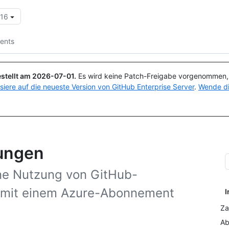
.16
Suchen oder Fragen
Copilot
ents
stellt am
2026-07-01
.
Es wird keine Patch-Freigabe vorgenommen, a
isiere auf die neueste Version von GitHub Enterprise Server
.
Wende di
ungen
ene Nutzung von GitHub-
g mit einem Azure-Abonnement
I
Za
Ab