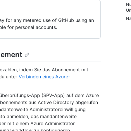
Nu
Un
Nä
ay for any metered use of GitHub using an
able for personal accounts.
nement
ezahlen, indem Sie das Abonnement mit
 du unter
Verbinden eines Azure-
gsüberprüfungs-App (SPV-App) auf dem Azure
Abonnements aus Active Directory abgerufen
andantenweite Administratoreinwilligung
onto anmelden, das mandantenweite
der mit einem Azure Administrator
ungsworkflow zu konfigurieren.