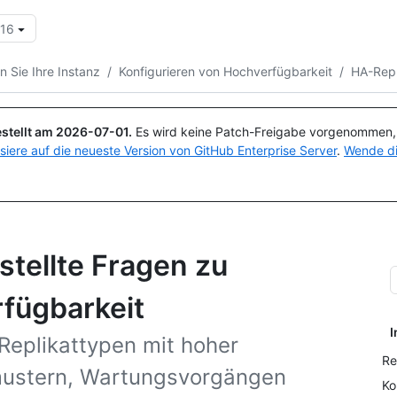
.16
Suchen oder Fragen
Copilot
 Sie Ihre Instanz
/
Konfigurieren von Hochverfügbarkeit
/
HA-Repl
stellt am
2026-07-01
.
Es wird keine Patch-Freigabe vorgenommen, a
isiere auf die neueste Version von GitHub Enterprise Server
.
Wende di
stellte Fragen zu
rfügbarkeit
I
 Replikattypen mit hoher
Re
mustern, Wartungsvorgängen
Ko