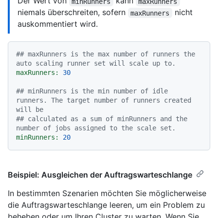
Der Wert von
kann
minRunners
maxRunners
niemals überschreiten, sofern
nicht
maxRunners
auskommentiert wird.
## maxRunners is the max number of runners the 
auto scaling runner set will scale up to.
maxRunners:
30
## minRunners is the min number of idle 
runners. The target number of runners created 
will be
## calculated as a sum of minRunners and the 
number of jobs assigned to the scale set.
minRunners:
20
Beispiel: Ausgleichen der Auftragswarteschlange
In bestimmten Szenarien möchten Sie möglicherweise
die Auftragswarteschlange leeren, um ein Problem zu
beheben oder um Ihren Cluster zu warten. Wenn Sie