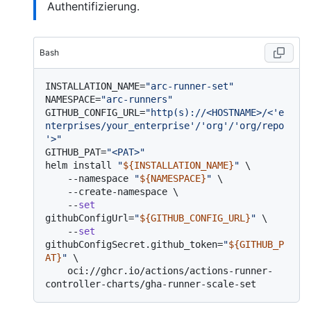
Authentifizierung.
Bash
INSTALLATION_NAME=
"arc-runner-set"
NAMESPACE=
"arc-runners"
GITHUB_CONFIG_URL=
"http(s)://<HOSTNAME>/<'e
nterprises/your_enterprise'/'org'/'org/repo
'>"
GITHUB_PAT=
"<PAT>"
helm install 
"
${INSTALLATION_NAME}
"
 \

    --namespace 
"
${NAMESPACE}
"
 \

    --create-namespace \

    --
set
githubConfigUrl=
"
${GITHUB_CONFIG_URL}
"
 \

    --
set
githubConfigSecret.github_token=
"
${GITHUB_P
AT}
"
 \

    oci://ghcr.io/actions/actions-runner-