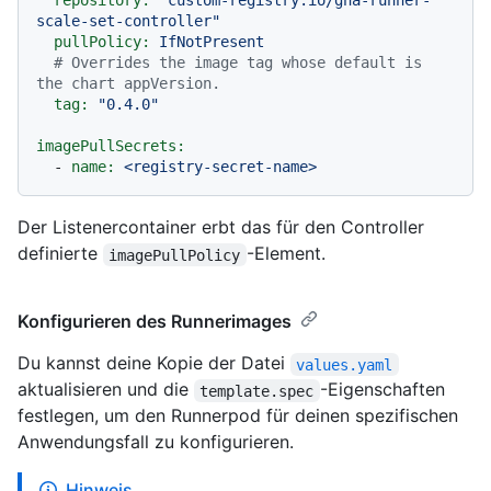
repository:
"custom-registry.io/gha-runner-
scale-set-controller"
pullPolicy:
IfNotPresent
# Overrides the image tag whose default is 
the chart appVersion.
tag:
"0.4.0"
imagePullSecrets:
-
name:
<registry-secret-name>
Der Listenercontainer erbt das für den Controller
definierte
-Element.
imagePullPolicy
Konfigurieren des Runnerimages
Du kannst deine Kopie der Datei
values.yaml
aktualisieren und die
-Eigenschaften
template.spec
festlegen, um den Runnerpod für deinen spezifischen
Anwendungsfall zu konfigurieren.
Hinweis