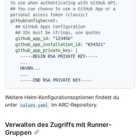
to use when authenticating with GitHub API.
## You can choose to use a GitHub App or a 
personal access token (classic)
githubConfigSecret:
## GitHub Apps Configuration
## IDs must be strings, use quotes
github_app_id:
"123456"
github_app_installation_id:
"654321"
github_app_private_key:
|

    -----BEGIN RSA PRIVATE KEY-----

    ...

    HkVN9...

    ...

Weitere Helm-Konfigurationsoptionen findest du
unter
im ARC-Repository.
values.yaml
Verwalten des Zugriffs mit Runner-
Gruppen