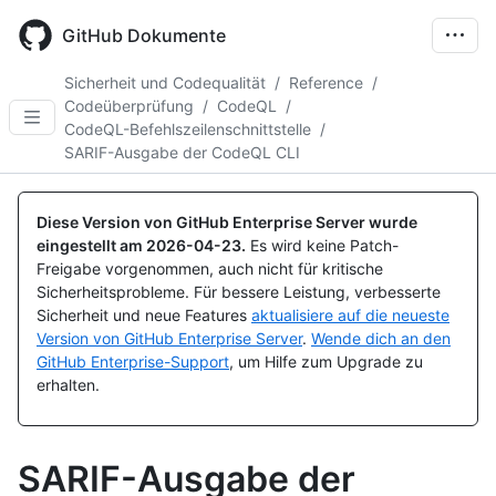
Skip
to
GitHub Dokumente
main
content
Sicherheit und Codequalität
/
Reference
/
Codeüberprüfung
/
CodeQL
/
CodeQL-Befehlszeilenschnittstelle
/
SARIF-Ausgabe der CodeQL CLI
Diese Version von GitHub Enterprise Server wurde
eingestellt am
2026-04-23
.
Es wird keine Patch-
Freigabe vorgenommen, auch nicht für kritische
Sicherheitsprobleme. Für bessere Leistung, verbesserte
Sicherheit und neue Features
aktualisiere auf die neueste
Version von GitHub Enterprise Server
.
Wende dich an den
GitHub Enterprise-Support
, um Hilfe zum Upgrade zu
erhalten.
SARIF-Ausgabe der