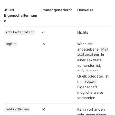
JSON-
Immer generiert?
Hinweise
Eigenschaftennam
e
Nichts
artifactLocation
Wenn die
region
angegebene
phys
in
icalLocation
einer Textdatei
vorhanden ist,
z. B. in einer
Quellcodedatei, ist
die
-
region
Eigenschaft
möglicherweise
vorhanden.
Kann vorhanden
contextRegion
sein, wenn dieser