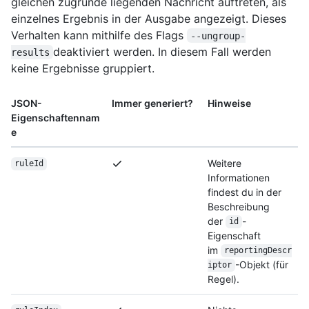
gleichen zugrunde liegenden Nachricht auftreten, als
einzelnes Ergebnis in der Ausgabe angezeigt. Dieses
Verhalten kann mithilfe des Flags
--ungroup-
deaktiviert werden. In diesem Fall werden
results
keine Ergebnisse gruppiert.
JSON-
Immer generiert?
Hinweise
Eigenschaftennam
e
Weitere
ruleId
Informationen
findest du in der
Beschreibung
der
-
id
Eigenschaft
im
reportingDescr
-Objekt (für
iptor
Regel).