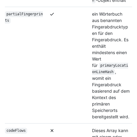
-Objekt enthält
n
ein Wörterbuch
partialFingerprin
aus benannten
ts
Fingerabdrucktyp
en für den
Fingerabdruck. Es
enthält
mindestens einen
Wert
für
primaryLocati
,
onLineHash
womit ein
Fingerabdruck
basierend auf dem
Kontext des
primären
Speicherorts
bereitgestellt wird.
Dieses Array kann
codeFlows
mit einem oder