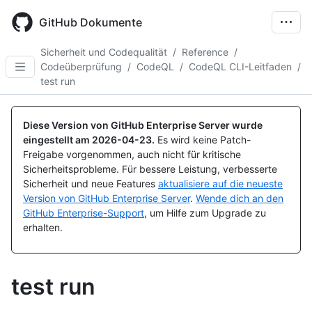
Skip
to
GitHub Dokumente
main
content
Sicherheit und Codequalität
/
Reference
/
Codeüberprüfung
/
CodeQL
/
CodeQL CLI-Leitfaden
/
test run
Diese Version von GitHub Enterprise Server wurde
eingestellt am
2026-04-23
.
Es wird keine Patch-
Freigabe vorgenommen, auch nicht für kritische
Sicherheitsprobleme. Für bessere Leistung, verbesserte
Sicherheit und neue Features
aktualisiere auf die neueste
Version von GitHub Enterprise Server
.
Wende dich an den
GitHub Enterprise-Support
, um Hilfe zum Upgrade zu
erhalten.
test run