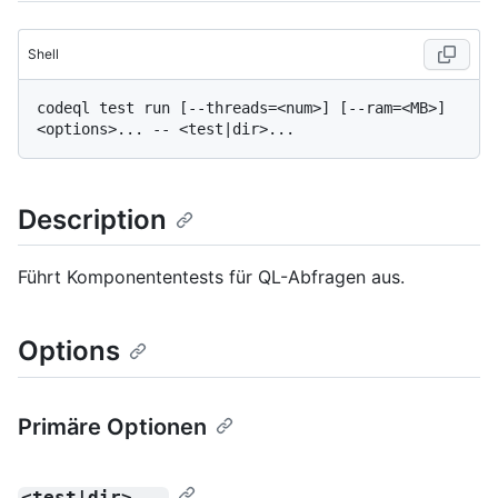
Shell
codeql test run [--threads=<num>] [--ram=<MB>] 
Description
Führt Komponententests für QL-Abfragen aus.
Options
Primäre Optionen
<test|dir>...