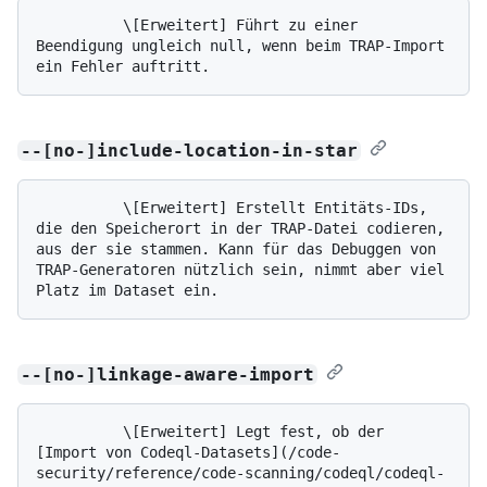
          \[Erweitert] Führt zu einer 
Beendigung ungleich null, wenn beim TRAP-Import 
--[no-]include-location-in-star
          \[Erweitert] Erstellt Entitäts-IDs, 
die den Speicherort in der TRAP-Datei codieren, 
aus der sie stammen. Kann für das Debuggen von 
TRAP-Generatoren nützlich sein, nimmt aber viel 
--[no-]linkage-aware-import
          \[Erweitert] Legt fest, ob der 
[Import von Codeql-Datasets](/code-
security/reference/code-scanning/codeql/codeql-