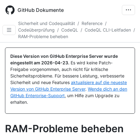
Skip
to
GitHub Dokumente
main
content
Sicherheit und Codequalität
/
Reference
/
Codeüberprüfung
/
CodeQL
/
CodeQL CLI-Leitfaden
/
RAM-Probleme beheben
Diese Version von GitHub Enterprise Server wurde
eingestellt am
2026-04-23
.
Es wird keine Patch-
Freigabe vorgenommen, auch nicht für kritische
Sicherheitsprobleme. Für bessere Leistung, verbesserte
Sicherheit und neue Features
aktualisiere auf die neueste
Version von GitHub Enterprise Server
.
Wende dich an den
GitHub Enterprise-Support
, um Hilfe zum Upgrade zu
erhalten.
RAM-Probleme beheben