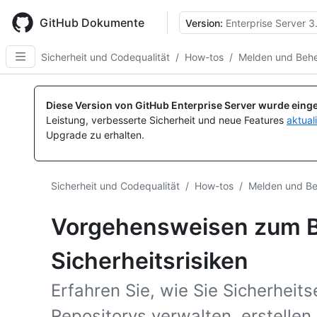
Skip
to
GitHub Dokumente
Version:
Enterprise Server 3
main
content
Sicherheit und Codequalität
/
How-tos
/
Melden und Behe
Diese Version von GitHub Enterprise Server wurde einge
Leistung, verbesserte Sicherheit und neue Features
aktual
Upgrade zu erhalten.
Sicherheit und Codequalität
/
How-tos
/
Melden und Be
Vorgehensweisen zum 
Sicherheitsrisiken
Erfahren Sie, wie Sie Sicherheit
Repositorys verwalten, erstellen