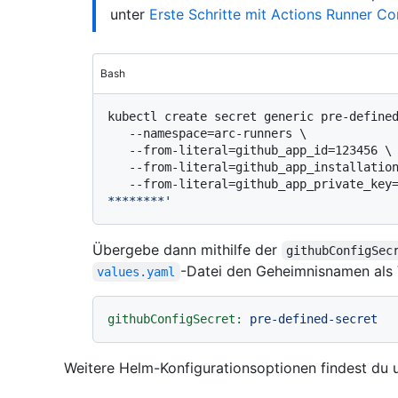
unter
Erste Schritte mit Actions Runner Con
Bash
kubectl create secret generic pre-defined
   --namespace=arc-runners \

   --from-literal=github_app_id=123456 \

   --from-literal=github_app_installation_id=654321 \

   --from-literal=github_app_private_key
********'
Übergebe dann mithilfe der
githubConfigSec
-Datei den Geheimnisnamen als 
values.yaml
githubConfigSecret:
pre-defined-secret
Weitere Helm-Konfigurationsoptionen findest du 