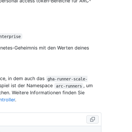
n personal access token-Bereiche für ARC-
nterprise
rnetes-Geheimnis mit den Werten deines
ace, in dem auch das
gha-runner-scale-
eispiel ist der Namespace
, um
arc-runners
hen. Weitere Informationen finden Sie
troller
.