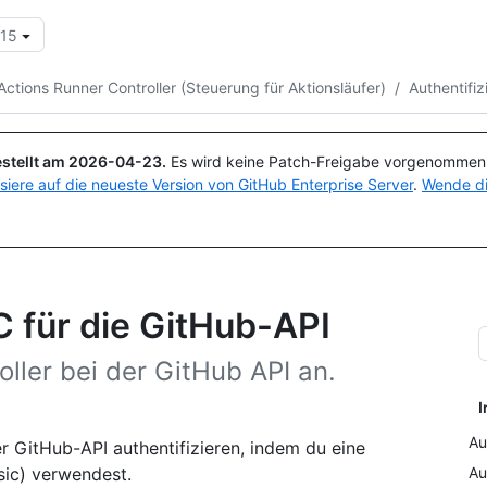
.15
Suchen oder Fragen
Copilot
Actions Runner Controller (Steuerung für Aktionsläufer)
/
Authentifiz
stellt am
2026-04-23
.
Es wird keine Patch-Freigabe vorgenommen, 
isiere auf die neueste Version von GitHub Enterprise Server
.
Wende di
C für die GitHub-API
ller bei der GitHub API an.
I
Au
r GitHub-API authentifizieren, indem du eine
sic) verwendest.
Au