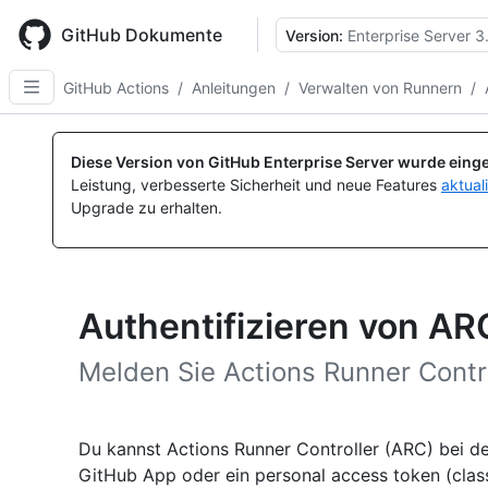
Skip
to
GitHub Dokumente
Version:
Enterprise Server 3
main
content
GitHub Actions
/
Anleitungen
/
Verwalten von Runnern
/
Diese Version von GitHub Enterprise Server wurde einge
Leistung, verbesserte Sicherheit und neue Features
aktual
Upgrade zu erhalten.
Authentifizieren von AR
Melden Sie Actions Runner Contro
Du kannst Actions Runner Controller (ARC) bei de
GitHub App oder ein personal access token (clas