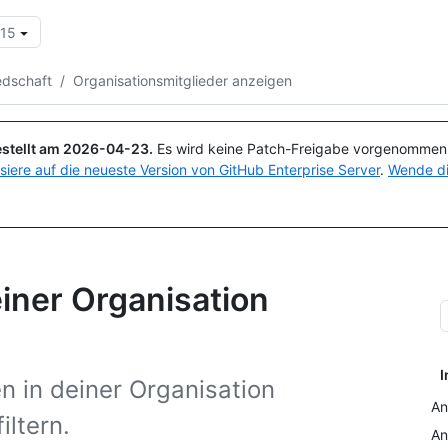
.15
Suchen oder Fragen
Copilot
edschaft
/
Organisationsmitglieder anzeigen
stellt am
2026-04-23
.
Es wird keine Patch-Freigabe vorgenommen, 
isiere auf die neueste Version von GitHub Enterprise Server
.
Wende di
einer Organisation
I
n in deiner Organisation
An
iltern.
An