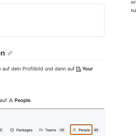
ei
Nä
en
 auf dein Profilbild und dann auf
Your
 auf
People
.