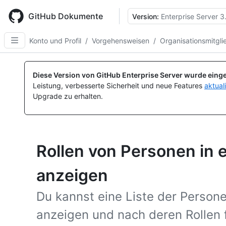
Skip
to
GitHub Dokumente
Version:
Enterprise Server 3
main
content
Konto und Profil
/
Vorgehensweisen
/
Organisationsmitgli
Diese Version von GitHub Enterprise Server wurde einge
Leistung, verbesserte Sicherheit und neue Features
aktual
Upgrade zu erhalten.
Rollen von Personen in 
anzeigen
Du kannst eine Liste der Persone
anzeigen und nach deren Rollen f