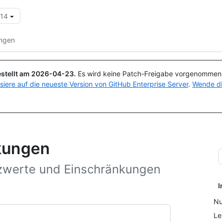
.14
Suchen oder Fragen
Copilot
ungen
stellt am
2026-04-23
.
Es wird keine Patch-Freigabe vorgenommen, 
isiere auf die neueste Version von GitHub Enterprise Server
.
Wende di
kungen
nzwerte und Einschränkungen
I
Nu
Le