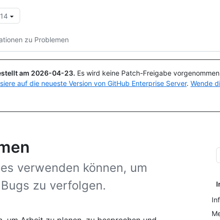
.14
Suchen oder Fragen
Copilot
ationen zu Problemen
stellt am
2026-04-23
.
Es wird keine Patch-Freigabe vorgenommen, 
isiere auf die neueste Version von GitHub Enterprise Server
.
Wende di
emen
sues verwenden können, um
Bugs zu verfolgen.
I
In
Me