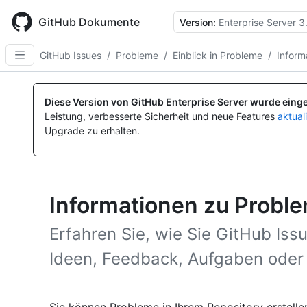
Skip
to
GitHub Dokumente
Version:
Enterprise Server 3
main
content
GitHub Issues
/
Probleme
/
Einblick in Probleme
/
Inform
Diese Version von GitHub Enterprise Server wurde einge
Leistung, verbesserte Sicherheit und neue Features
aktual
Upgrade zu erhalten.
Informationen zu Probl
Erfahren Sie, wie Sie GitHub Is
Ideen, Feedback, Aufgaben oder 