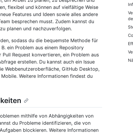
n, um Arbeit zu planen, zu besprechen und
In
en, flexibel und können auf vielfältige Weise
Ve
 neue Features und Ideen sowie alles andere
de
 Team besprechen musst. Zudem kannst du
St
 zu planen und nachzuverfolgen.
Co
erden, sodass du die bequemste Methode für
Ef
 B. ein Problem aus einem Repository
Ve
 Pull Request konvertieren, ein Problem aus
Nä
frage erstellen. Du kannst auch ein Issue
 die Webbenutzeroberfläche, GitHub Desktop,
obile. Weitere Informationen findest du
keiten
oblemen mithilfe von Abhängigkeiten von
nnst du Probleme identifizieren, die von
Aufgaben blockieren. Weitere Informationen