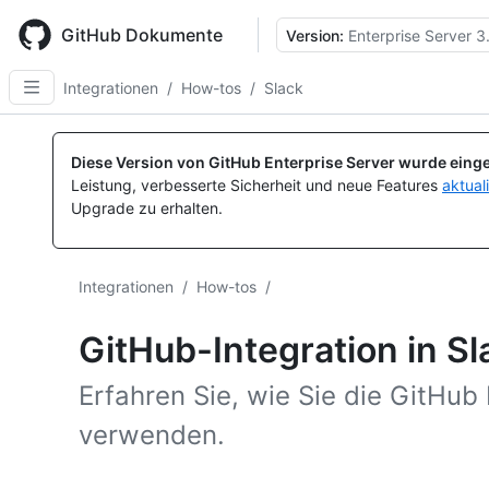
Skip
to
GitHub Dokumente
Version:
Enterprise Server 3
main
content
Integrationen
/
How-tos
/
Slack
Diese Version von GitHub Enterprise Server wurde einge
Leistung, verbesserte Sicherheit und neue Features
aktual
Upgrade zu erhalten.
Integrationen
/
How-tos
/
GitHub-Integration in Sl
Erfahren Sie, wie Sie die GitHub 
verwenden.