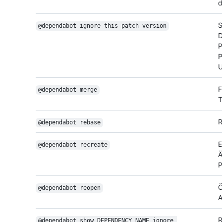
d
S
@dependabot ignore this patch version
D
P
P
U
F
@dependabot merge
T
R
@dependabot rebase
E
@dependabot recreate
Ä
P
Ö
@dependabot reopen
A
R
@dependabot show DEPENDENCY_NAME ignore 