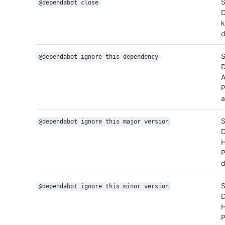
S
@dependabot close
D
k
d
S
@dependabot ignore this dependency
D
A
P
a
S
@dependabot ignore this major version
D
H
P
d
S
@dependabot ignore this minor version
D
H
P