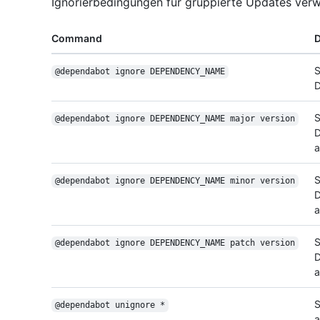
Ignorierbedingungen für gruppierte Updates verw
Command
D
S
@dependabot ignore DEPENDENCY_NAME
D
S
@dependabot ignore DEPENDENCY_NAME major version
D
a
S
@dependabot ignore DEPENDENCY_NAME minor version
D
a
S
@dependabot ignore DEPENDENCY_NAME patch version
D
a
S
@dependabot unignore *
a