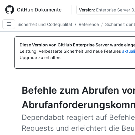
Skip
to
GitHub Dokumente
Version:
Enterprise Server 3
main
content
Sicherheit und Codequalität
/
Reference
/
Sicherheit der 
Diese Version von GitHub Enterprise Server wurde einge
Leistung, verbesserte Sicherheit und neue Features
aktual
Upgrade zu erhalten.
Befehle zum Abrufen v
Abrufanforderungskom
Dependabot reagiert auf Befehle
Requests und erleichtert die Be