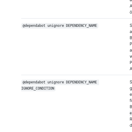
A
ö
S
@dependabot unignore DEPENDENCY_NAME
a
B
P
a
P
A
S
@dependabot unignore DEPENDENCY_NAME 
g
IGNORE_CONDITION
e
f
B
e
R
d