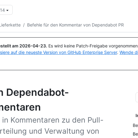
.14
Suchen oder Fragen
Copilot
Lieferkette
/
Befehle für den Kommentar von Dependabot PR
stellt am
2026-04-23
.
Es wird keine Patch-Freigabe vorgenommen, 
isiere auf die neueste Version von GitHub Enterprise Server
.
Wende di
on Dependabot-
mentaren
I
 in Kommentaren zu den Pull-
Be
urteilung und Verwaltung von
Be