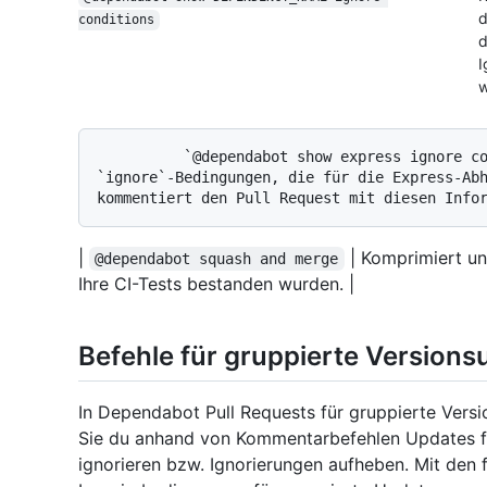
d
conditions
d
I
w
          `@dependabot show express ignore conditions` sucht beispielsweise alle 
`ignore`-Bedingungen, die für die Express-Abh
|
| Komprimiert un
@dependabot squash and merge
Ihre CI-Tests bestanden wurden. |
Befehle für gruppierte Version
In Dependabot Pull Requests für gruppierte Vers
Sie du anhand von Kommentarbefehlen Updates f
ignorieren bzw. Ignorierungen aufheben. Mit den 